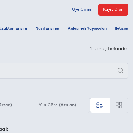
Üye Girişi
Kayıt Olun
Uzaktan Erişim
Nasıl Erişirim
Anlaşmalı Yayınevleri
İletişim
1
sonuç bulundu.
×
Ara
Artan)
Yıla Göre (Azalan)
yaak