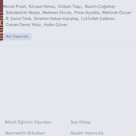
Murat Polat
Kürşad Yılmaz
Gülşah Taşçı
Nazım Çoğaltay
Şahabettin Akşab
Mehmet Sincar
Pınar Ayyıldız
Mehmet Özcan
R. Şamil Tatık
İbrahim Hakan Karataş
Lütfullah Çelikten
Canan Demir Yıldız
Halim Güner
Anı Yayıncılık
Müzik Eğitimi Yayınları
Say Kitap
Necmettin Erbakan
Seçkin Yayıncılık