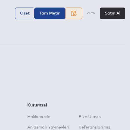
Özet
Tam Metin
Satın Al
VEYA
Kurumsal
Hakkımızda
Bize Ulaşın
Anlaşmalı Yayınevleri
Referanslarımız