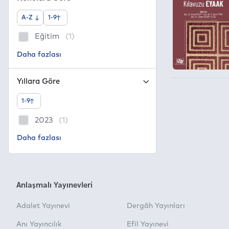
A-Z
1-9
Eğitim
(1)
Yıllara Göre
1-9
2023
(1)
Anlaşmalı Yayınevleri
Adalet Yayınevi
Dergâh Yayınları
Anı Yayıncılık
Efil Yayınevi