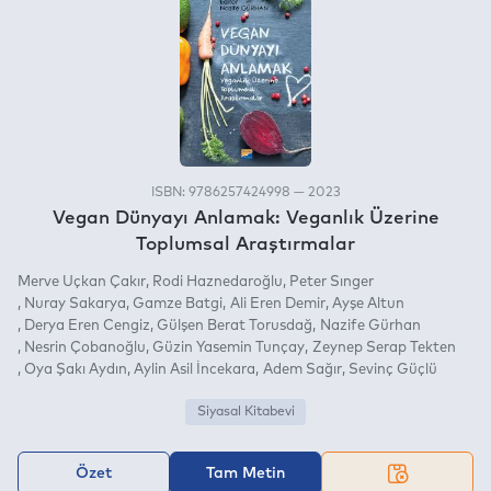
ISBN: 9786257424998 — 2023
Vegan Dünyayı Anlamak: Veganlık Üzerine
Toplumsal Araştırmalar
Merve Uçkan Çakır
Rodi Haznedaroğlu
Peter Sınger
Nuray Sakarya
Gamze Batgi
Ali Eren Demir
Ayşe Altun
Derya Eren Cengiz
Gülşen Berat Torusdağ
Nazife Gürhan
Nesrin Çobanoğlu
Güzin Yasemin Tunçay
Zeynep Serap Tekten
Oya Şakı Aydın
Aylin Asil İncekara
Adem Sağır
Sevinç Güçlü
Siyasal Kitabevi
Özet
Tam Metin