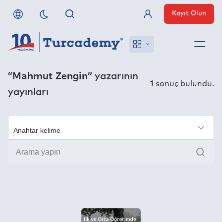
Kayıt Olun
Üye Girişi
Hakkımızda
“Mahmut Zengin”
yazarının
1
sonuç bulundu.
yayınları
Referanslarımız
Uzaktan Erişim
×
Ara
Nasıl Erişirim
Anlaşmalı Yayınevleri
İletişim