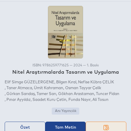
ISBN: 9786259771625 — 2024 — 1. Baskı
Nitel Araştırmalarda Tasarım ve Uygulama
Elif Simge GÜZELERGENE
Bilgen Kıral
Nefise Kübra ÇELİK
Taner Atmaca
Ümit Kahraman
Osman Tayyar Çelik
Gürkan Sarıdaş
Tamer Sarı
Gökhan Arastaman
Tuncer Fidan
Pınar Ayyıldız
Saadet Kuru Çetin
Funda Nayır
Ali Tosun
Anı Yayıncılık
Özet
Tam Metin