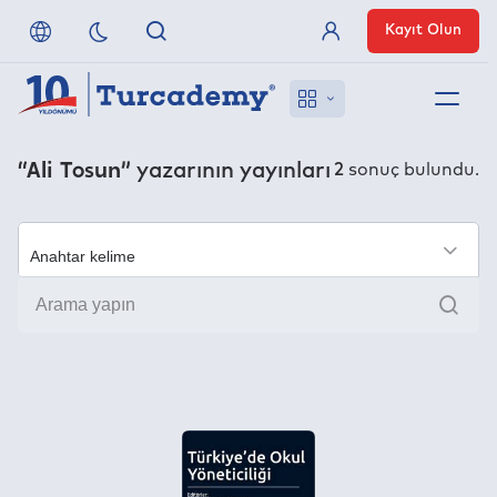
Kayıt Olun
Üye Girişi
Hakkımızda
“Ali Tosun”
yazarının yayınları
2
sonuç bulundu.
Referanslarımız
Uzaktan Erişim
×
Ara
Nasıl Erişirim
Anlaşmalı Yayınevleri
İletişim