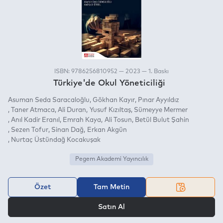
ISBN: 9786256810952 — 2023 — 1. Baskı
Türkiye'de Okul Yöneticiliği
Asuman Seda Saracaloğlu
Gökhan Kayır
Pınar Ayyıldız
Taner Atmaca
Ali Duran
Yusuf Kızıltaş
Sümeyye Mermer
Anıl Kadir Eranıl
Emrah Kaya
Ali Tosun
Betül Bulut Şahin
Sezen Tofur
Sinan Dağ
Erkan Akgün
Nurtaç Üstündağ Kocakuşak
Pegem Akademi Yayıncılık
Özet
Tam Metin
VEYA
Satın Al