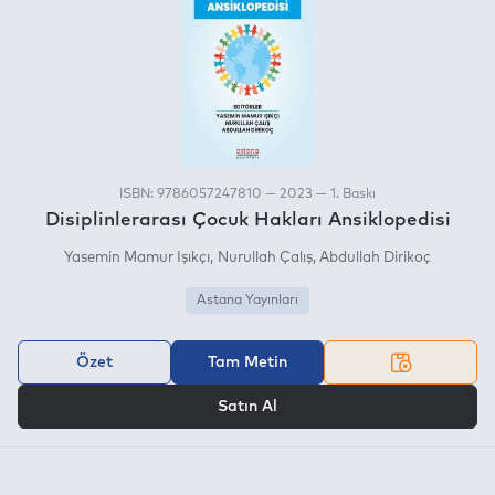
ISBN: 9786057247810 — 2023 — 1. Baskı
Disiplinlerarası Çocuk Hakları Ansiklopedisi
Yasemin Mamur Işıkçı
Nurullah Çalış
Abdullah Dirikoç
Astana Yayınları
Özet
Tam Metin
VEYA
Satın Al