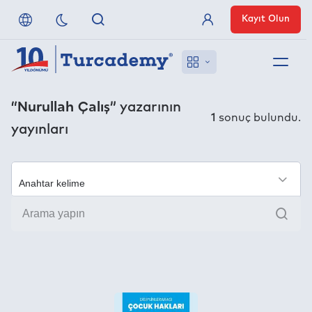
Kayıt Olun
Üye Girişi
Hakkımızda
“Nurullah Çalış”
yazarının
1
sonuç bulundu.
yayınları
Referanslarımız
Uzaktan Erişim
×
Ara
Nasıl Erişirim
Anlaşmalı Yayınevleri
İletişim