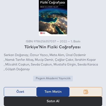
ISBN: 9786256357037 — 2022 — 1. Baskı
Türkiye’Nin Fiziki Coğrafyası
Serkan Doğanay
Öznur Yazıcı
Mete Alım
Ünal Özdemir
Namık Tanfer Altaş
Mucip Demir
Çağlar Çakır
İbrahim Kopar
Mücahit Coşkun
Sevda Coşkun
Mustafa Girgin
Sevda Karaca
Gülşah Doğanay
Pegem Akademi Yayıncılık
Özet
Tam Metin
VEYA
Satın Al