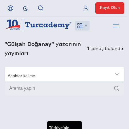
Kayıt Olun
Üye Girişi
Hakkımızda
“Gülşah Doğanay”
yazarının
1
sonuç bulundu.
yayınları
Referanslarımız
Uzaktan Erişim
×
Ara
Nasıl Erişirim
Anlaşmalı Yayınevleri
İletişim