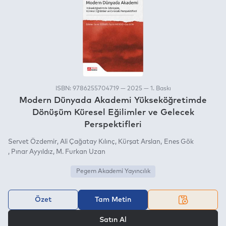
ISBN: 9786255704719 — 2025 — 1. Baskı
Modern Dünyada Akademi Yükseköğretimde
Dönüşüm Küresel Eğilimler ve Gelecek
Perspektifleri
Servet Özdemir
Ali Çağatay Kılınç
Kürşat Arslan
Enes Gök
Pınar Ayyıldız
M. Furkan Uzan
Pegem Akademi Yayıncılık
Özet
Tam Metin
VEYA
Satın Al