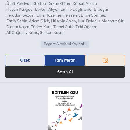
Ümit Pehlivan
Gülten Türkan Gürer
Kürşat Arslan
Hasan Kavgacı
Bertan Akyol
Emine Dağlı
Onur Erdoğan
Ferudun Sezgin
Emel Tüzel İşeri
emre er
Emre Sönmez
Fatih Şahin
Adem Çilek
Hüseyin Aslan
Nuri Baloğlu
Mahmut Çitil
Didem Koşar
Türker Kurt
Temel Çalık
Zeki Öğdem
Ali Çağatay Kılınç
Serkan Koşar
Pegem Akademi Yayıncılık
Özet
Tam Metin
VEYA
Satın Al