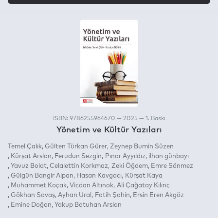
ISBN: 9786255964670 — 2025 — 1. Baskı
Yönetim ve Kültür Yazıları
Temel Çalık
Gülten Türkan Gürer
Zeynep Bumin Süzen
Kürşat Arslan
Ferudun Sezgin
Pınar Ayyıldız
ilhan günbayı
Yavuz Bolat
Celalettin Korkmaz
Zeki Öğdem
Emre Sönmez
Gülgün Bangir Alpan
Hasan Kavgacı
Kürşat Kaya
Muhammet Koçak
Vicdan Altınok
Ali Çağatay Kılınç
Gökhan Savaş
Ayhan Ural
Fatih Şahin
Ersin Eren Akgöz
Emine Doğan
Yakup Batuhan Arslan