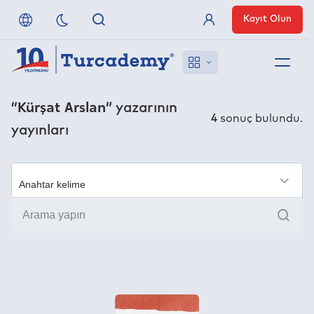
Kayıt Olun
Üye Girişi
Hakkımızda
“Kürşat Arslan”
yazarının
4
sonuç bulundu.
yayınları
Referanslarımız
Uzaktan Erişim
×
Ara
Nasıl Erişirim
Anlaşmalı Yayınevleri
İletişim