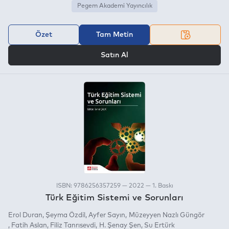
Pegem Akademi Yayıncılık
Özet
Tam Metin
VEYA
Satın Al
ISBN: 9786256357259 — 2022 — 1. Baskı
Türk Eğitim Sistemi ve Sorunları
Erol Duran
Şeyma Özdil
Ayfer Sayın
Müzeyyen Nazlı Güngör
Fatih Aslan
Filiz Tanrısevdi
H. Şenay Şen
Su Ertürk