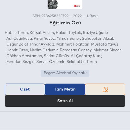
ISBN: 9786258325799 — 2022 — 1. Baskı
Eğitimin Özü
Hatice Turan
Kürşat Arslan
Hakan Toytok
Raziye Uğurlu
Aslı Çetinkaya
Pınar Yavuz
Yılmaz Sarıer
Şahabettin Akşab
Özgür Bolat
Pınar Ayyıldız
Mahmut Polatcan
Mustafa Yavuz
Hamit Özen
Nedim Özdemir
Ramazan Cansoy
Mehmet Sincar
Gökhan Arastaman
Sedat Gümüş
Ali Çağatay Kılınç
Ferudun Sezgin
Servet Özdemir
Selahattin Turan
Pegem Akademi Yayıncılık
Özet
Tam Metin
VEYA
Satın Al