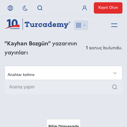
Kayıt Olun
Üye Girişi
Hakkımızda
“Kayhan Bozgün”
yazarının
1
sonuç bulundu.
yayınları
Referanslarımız
Uzaktan Erişim
×
Ara
Nasıl Erişirim
Anlaşmalı Yayınevleri
İletişim