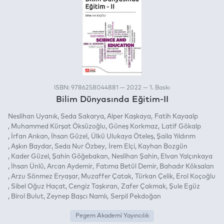
ISBN: 9786258044881 — 2022 — 1. Baskı
Bilim Dünyasında Eğitim-II
Neslihan Uyanık
Seda Sakarya
Alper Kaşkaya
Fatih Kayaalp
Muhammed Kürşat Öksüzoğlu
Güneş Korkmaz
Latif Gökalp
İrfan Arıkan
İhsan Güzel
Ülkü Ulukaya Öteleş
Şaila Yıldırım
Aşkın Baydar
Seda Nur Özbey
İrem Elçi
Kayhan Bozgün
Kader Güzel
Şahin Göğebakan
Neslihan Şahin
Elvan Yalçınkaya
İhsan Ünlü
Arcan Aydemir
Fatıma Betül Demir
Bahadır Köksalan
Arzu Sönmez Eryaşar
Muzaffer Çatak
Türkan Çelik
Erol Koçoğlu
Sibel Oğuz Haçat
Cengiz Taşkıran
Zafer Çakmak
Şule Egüz
Birol Bulut
Zeynep Başcı Namlı
Serpil Pekdoğan
Pegem Akademi Yayıncılık