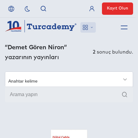
Kayıt Olun
Üye Girişi
Hakkımızda
“Demet Gören Niron”
2
sonuç bulundu.
yazarının yayınları
Referanslarımız
Uzaktan Erişim
×
Ara
Nasıl Erişirim
Anlaşmalı Yayınevleri
İletişim