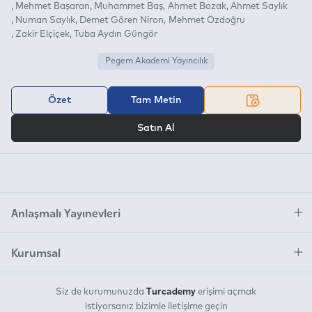
Mehmet Başaran
Muhammet Baş
Ahmet Bozak
Ahmet Saylık
Numan Saylık
Demet Gören Niron
Mehmet Özdoğru
Zakir Elçiçek
Tuba Aydın Güngör
Pegem Akademi Yayıncılık
Özet
Tam Metin
VEYA
Satın Al
Anlaşmalı Yayınevleri
Kurumsal
Turcademy
Siz de kurumunuzda
erişimi açmak
istiyorsanız bizimle iletişime geçin