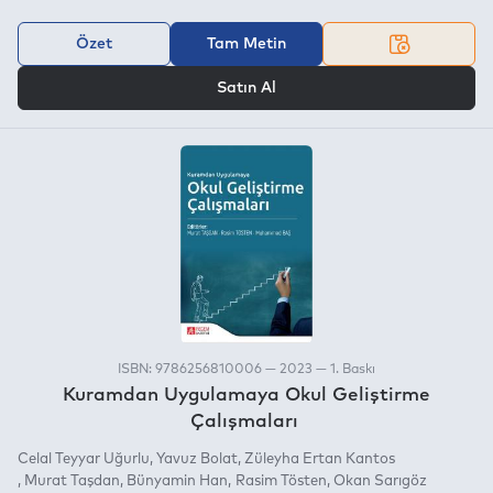
Özet
Tam Metin
VEYA
Satın Al
ISBN: 9786256810006 — 2023 — 1. Baskı
Kuramdan Uygulamaya Okul Geliştirme
Çalışmaları
Celal Teyyar Uğurlu
Yavuz Bolat
Züleyha Ertan Kantos
Murat Taşdan
Bünyamin Han
Rasim Tösten
Okan Sarıgöz