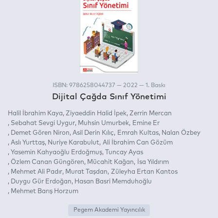
ISBN: 9786258044737 — 2022 — 1. Baskı
Dijital Çağda Sınıf Yönetimi
Halil İbrahim Kaya
Ziyaeddin Halid İpek
Zerrin Mercan
Sebahat Sevgi Uygur
Muhsin Umurbek
Emine Er
Demet Gören Niron
Asil Derin Kılıç
Emrah Kultas
Nalan Özbey
Aslı Yurttaş
Nuriye Karabulut
Ali İbrahim Can Gözüm
Yasemin Kahyaoğlu Erdoğmuş
Tuncay Ayas
Özlem Canan Güngören
Mücahit Kağan
İsa Yıldırım
Mehmet Ali Padır
Murat Taşdan
Züleyha Ertan Kantos
Duygu Gür Erdoğan
Hasan Basri Memduhoğlu
Mehmet Barış Horzum
Pegem Akademi Yayıncılık