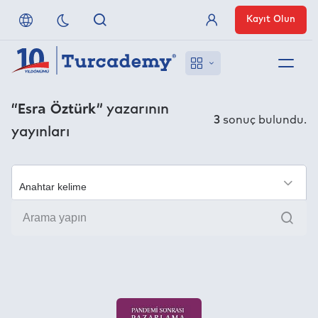
Kayıt Olun
Üye Girişi
Hakkımızda
“Esra Öztürk”
yazarının
3
sonuç bulundu.
yayınları
Referanslarımız
Uzaktan Erişim
×
Ara
Nasıl Erişirim
Anlaşmalı Yayınevleri
İletişim