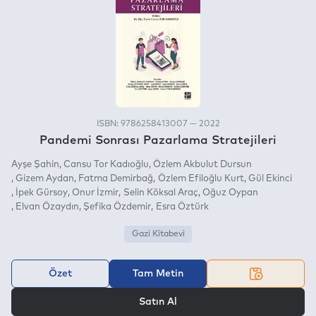
ISBN: 9786258413007 — 2022
Pandemi Sonrası Pazarlama Stratejileri
Ayşe Şahin
Cansu Tor Kadıoğlu
Özlem Akbulut Dursun
Gizem Aydan
Fatma Demirbağ
Özlem Efiloğlu Kurt
Gül Ekinci
İpek Gürsoy
Onur İzmir
Selin Köksal Araç
Oğuz Oypan
Elvan Özaydın
Şefika Özdemir
Esra Öztürk
Gazi Kitabevi
Özet
Tam Metin
VEYA
Satın Al