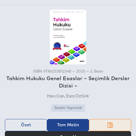
ISBN: 9786253812348 — 2025 — 2. Baskı
Tahkim Hukuku Genel Esaslar – Seçimlik Dersler
Dizisi –
Hacı Can
Esra Öztürk
Seçkin Yayıncılık
Özet
Tam Metin
VEYA