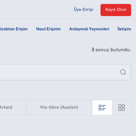
Üye Girişi
Kayıt Olun
Uzaktan Erişim
Nasıl Erişirim
Anlaşmalı Yayınevleri
İletişim
3
sonuç bulundu.
×
Ara
Artan)
Yıla Göre (Azalan)