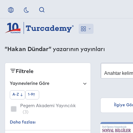
“Hakan Dündar”
yazarının yayınları
Filtrele
Yayınevlerine Göre
A-Z
1-9
İlgiye Gö
Pegem Akademi Yayıncılık
(3)