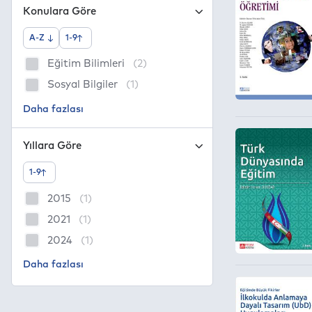
Konulara Göre
A-Z
1-9
Eğitim Bilimleri
(2)
Sosyal Bilgiler
(1)
Yıllara Göre
1-9
2015
(1)
2021
(1)
2024
(1)