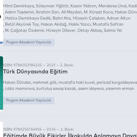
Hilmi Demirkaya
Süleyman Yiğittir
Kasım Yıldırım
Menderes Ünal
Kadi
Adem Taşdemir
İbrahim Sarı
Ali Meydan
M. Kürşat Koca
Hakan Dün
Hatice Demirkaya Gedik
Bahri Ata
Hüseyin Çalışkan
Adnan Altun
Betül Akyürek Tay
Hakan Akdağ
Hakkı Yazıcı
Mustafa Safran
M. Çağatay Özdemir
Hüseyin Dilaver
Oktay Akbaş
Selma Yel
Pegem Akademi Yayıncılık
ISBN: 9786053184225 — 2021 — 2. Baskı
Türk Dünyasında Eğitim
Hakan Dündar
mehmet gök
mustafa haki kuvel
perizad korgoldeyeva
cıldız mamırova
kurtuluş savaş kazak
asem idayeva
yasemin erman
Pegem Akademi Yayıncılık
ISBN: 9786256764934 — 2024 — 2. Baskı
Eğitimde Büyük Fikirler İlkokulda Anlamaya Dayal