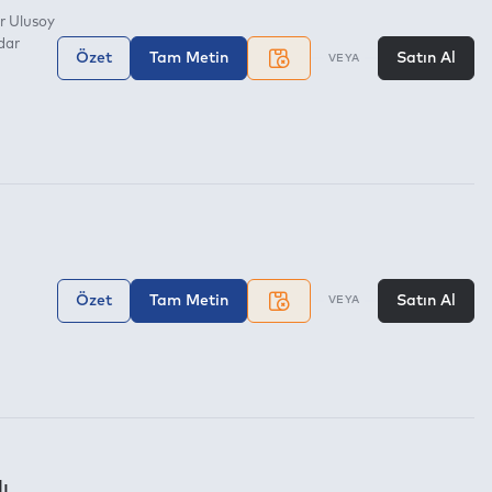
r Ulusoy
dar
Özet
Tam Metin
Satın Al
VEYA
Özet
Tam Metin
Satın Al
VEYA
ı