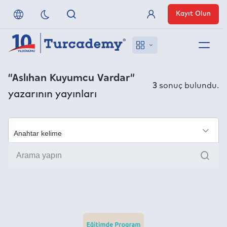
Kayıt Olun
Üye Girişi
Hakkımızda
“Aslıhan Kuyumcu Vardar”
3
sonuç bulundu.
yazarının yayınları
Referanslarımız
Uzaktan Erişim
×
Ara
Nasıl Erişirim
Anlaşmalı Yayınevleri
İletişim