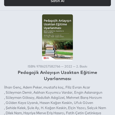
Satın Al
ISBN: 9786257582766 — 2022 — 2. Baskı
Pedagojik Anlayışın Uzaktan Eğitime
Uyarlanması
İlhan Genç
Adem Peker
mustafa koç
Filiz Evran Acar
Süleyman Demir
Aslıhan Kuyumcu Vardar
Engin Aslanargun
Süleyman Göksoy
Abdullah Adıgüzel
Mehmet Barış Horzum
Gülden Kaya Uyanık
Hasan Kağan Keskin
Ufuk Güven
Şehide Kelek
Şule Ay
H. Kağan Keskin
Elçin Yazıcı
Selçuk Nam
Dilek Nam
Hayriye Merve Eriş Hasırcı
Fatih Çetin Çetinkaya