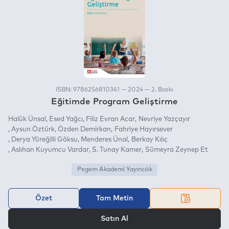
ISBN: 9786256810341 — 2024 — 2. Baskı
Eğitimde Program Geliştirme
Halük Ünsal
Esed Yağcı
Filiz Evran Acar
Nevriye Yazçayır
Aysun Öztürk
Özden Demirkan
Fahriye Hayırsever
Derya Yüreğilli Göksu
Menderes Ünal
Berkay Kılıç
Aslıhan Kuyumcu Vardar
S. Tunay Kamer
Sümeyra Zeynep Et
Pegem Akademi Yayıncılık
Özet
Tam Metin
VEYA
Satın Al