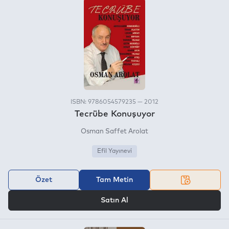
ISBN: 9786054579235 — 2012
Tecrübe Konuşuyor
Osman Saffet Arolat
Efil Yayınevi
Özet
Tam Metin
VEYA
Satın Al