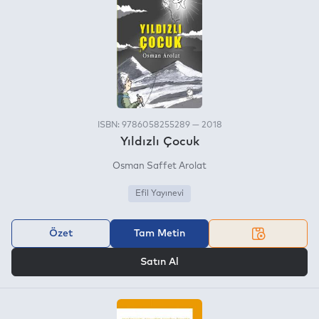
ISBN: 9786058255289 — 2018
Yıldızlı Çocuk
Osman Saffet Arolat
Efil Yayınevi
Özet
Tam Metin
VEYA
Satın Al