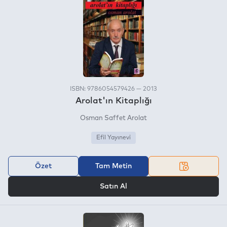
ISBN: 9786054579426 — 2013
Arolat'ın Kitaplığı
Osman Saffet Arolat
Efil Yayınevi
Özet
Tam Metin
VEYA
Satın Al