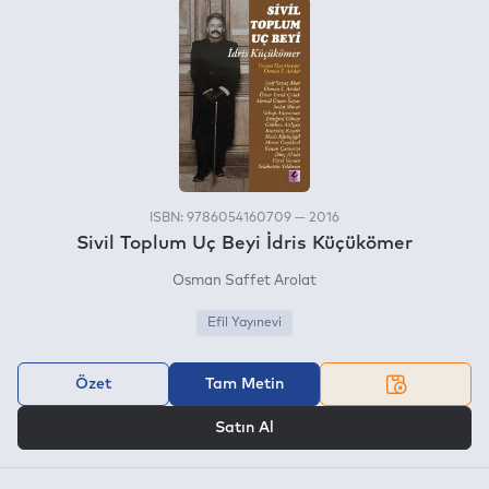
ISBN: 9786054160709 — 2016
Sivil Toplum Uç Beyi İdris Küçükömer
Osman Saffet Arolat
Efil Yayınevi
Özet
Tam Metin
VEYA
Satın Al