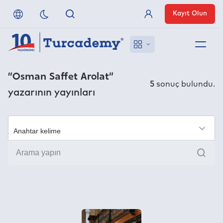
Kayıt Olun
Üye Girişi
Hakkımızda
“Osman Saffet Arolat”
5
sonuç bulundu.
yazarının yayınları
Referanslarımız
Uzaktan Erişim
×
Ara
Nasıl Erişirim
Anlaşmalı Yayınevleri
İletişim