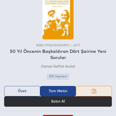
ISBN: 9786054160891 — 2017
50 Yıl Öncenin Başkaldıran Dört Şairine Yeni
Sorular
Osman Saffet Arolat
Efil Yayınevi
Özet
Tam Metin
VEYA
Satın Al