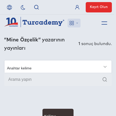
Kayıt Olun
Üye Girişi
Hakkımızda
“Mine Özçelik”
yazarının
1
sonuç bulundu.
yayınları
Referanslarımız
Uzaktan Erişim
×
Ara
Nasıl Erişirim
Anlaşmalı Yayınevleri
İletişim