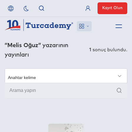
Kayıt Olun
Üye Girişi
Hakkımızda
“Melis Oğuz”
yazarının
1
sonuç bulundu.
yayınları
Referanslarımız
Uzaktan Erişim
×
Ara
Nasıl Erişirim
Anlaşmalı Yayınevleri
İletişim