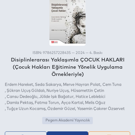
ISBN: 9786257228435 — 2024 — 4. Baskı
Disiplinlerarası Yaklaşımla ÇOCUK HAKLARI
(Çocuk Hakları Eğitimine Yönelik Uygulama
Örnekleriyle)
Erdem Hareket
Seda Sakarya
Merve Hayran Polat
Cem Tuna
Şükran Uçuş Güldalı
Nuriye Uçuş
Hüsamettin Çetin
Cansu Dedeoğlu
Jülide Işık Bağatur
Hatice Leblebici
Damla Pektaş
Fatma Torun
Ayça Kartal
Melis Oğuz
Tuğçe Uzun Kocamış
Özdemir Güzel
Yasemin Çakırer Özservet
Pegem Akademi Yayıncılık