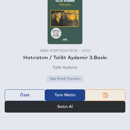
ISBN: 9789750817878 — 2010
Hatıratım / Talât Aydemir 3.Baskı
Talât Aydemir
Yapı Kredi Yayınları
Özet
Tam Metin
VEYA
Satın Al