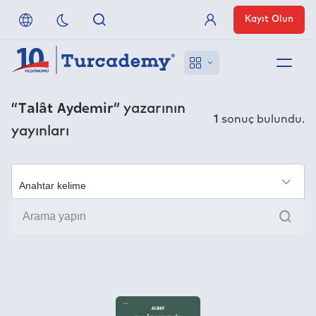
Kayıt Olun
Üye Girişi
Hakkımızda
“Talât Aydemir”
yazarının
1
sonuç bulundu.
yayınları
Referanslarımız
Uzaktan Erişim
×
Ara
Nasıl Erişirim
Anlaşmalı Yayınevleri
İletişim