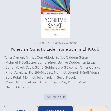
ISBN: 9786051703497 — 2020
Yönetme Sanatı: Lider Yöneticinin El Kitabı
Yener Akman
Ahmet Can Abbak
Safiye Çiğdem Gören
Mehmet Küçükçene
Berna Yüner
Behiye Dağdeviren Ertaş
Bahar Yakut Özek
Gönül Şahin
Ebru Gülcemal
Ömer Çalışkan
Pınar Ayyıldız
Hilal Büyükgöze
Mehmet Durnalı
Könül Abaslı
Şule Polat
Mehmet Tufan Yalçın
Seval Koçak
Cansu Karaca Akarsu
Hakan Topaloğlu
Duran Mavi
Nedim Özdemir
Anı Yayıncılık
Özet
Tam Metin