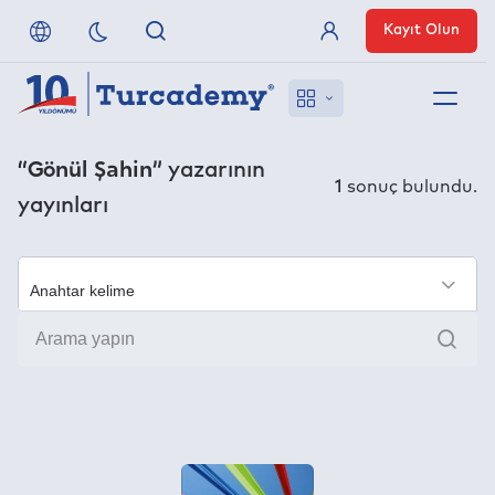
Kayıt Olun
Üye Girişi
Hakkımızda
“Gönül Şahin”
yazarının
1
sonuç bulundu.
yayınları
Referanslarımız
Uzaktan Erişim
×
Ara
Nasıl Erişirim
Anlaşmalı Yayınevleri
İletişim