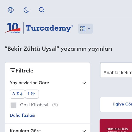
“Bekir Zühtü Uysal”
yazarının yayınları
Filtrele
Yayınevlerine Göre
A-Z
1-9
İlgiye Gö
Gazi Kitabevi
(5)
Konulara Göre