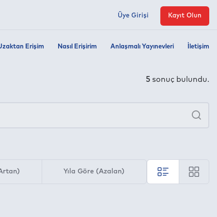
Üye Girişi
Kayıt Olun
Uzaktan Erişim
Nasıl Erişirim
Anlaşmalı Yayınevleri
İletişim
5
sonuç bulundu.
×
Ara
Artan)
Yıla Göre (Azalan)