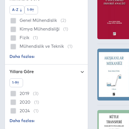
A-Z
1-9
Genel Mühendislik
(2)
Kimya Mühendisliği
(1)
Fizik
(1)
Mühendislik ve Teknik
(1)
Yıllara Göre
1-9
2019
(3)
2020
(1)
2024
(1)