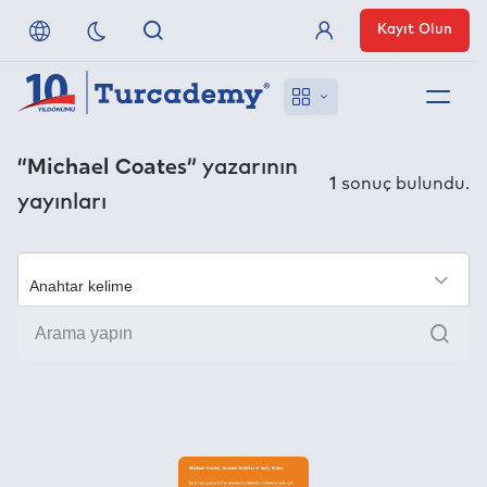
Kayıt Olun
Üye Girişi
Hakkımızda
“Michael Coates”
yazarının
1
sonuç bulundu.
yayınları
Referanslarımız
Uzaktan Erişim
×
Ara
Nasıl Erişirim
Anlaşmalı Yayınevleri
İletişim