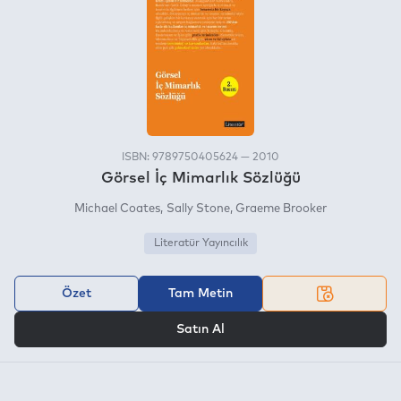
ISBN: 9789750405624 — 2010
Görsel İç Mimarlık Sözlüğü
Michael Coates
Sally Stone
Graeme Brooker
Literatür Yayıncılık
Özet
Tam Metin
VEYA
Satın Al