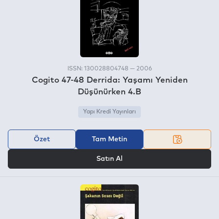
ISSN: 130028804748 — 2006
Cogito 47-48 Derrida: Yaşamı Yeniden
Düşünürken 4.B
Yapı Kredi Yayınları
Özet
Tam Metin
VEYA
Satın Al