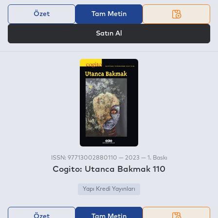
Özet
Tam Metin
VEYA
Satın Al
ISSN: 97713002880110 — 2023 — 1. Baskı
Cogito: Utanca Bakmak 110
Yapı Kredi Yayınları
Özet
Tam Metin