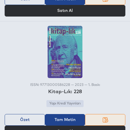
VEYA
Satın Al
ISSN: 97713000586228 — 2023 — 1. Baskı
Kitap-Lık: 228
Yapı Kredi Yayınları
Özet
Tam Metin
VEYA