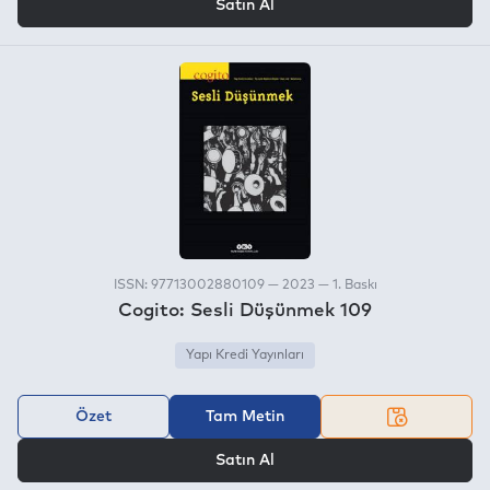
Satın Al
ISSN: 97713002880109 — 2023 — 1. Baskı
Cogito: Sesli Düşünmek 109
Yapı Kredi Yayınları
Özet
Tam Metin
VEYA
Satın Al