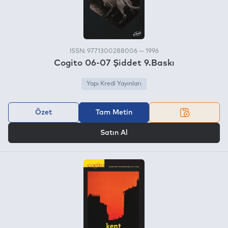
ISSN: 9771300288006 — 1996
Cogito 06-07 Şiddet 9.Baskı
Yapı Kredi Yayınları
Özet
Tam Metin
VEYA
Satın Al