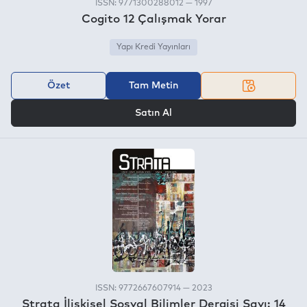
ISSN: 9771300288012 — 1997
Cogito 12 Çalışmak Yorar
Yapı Kredi Yayınları
Özet
Tam Metin
VEYA
Satın Al
ISSN: 9772667607914 — 2023
Strata İlişkisel Sosyal Bilimler Dergisi Sayı: 14