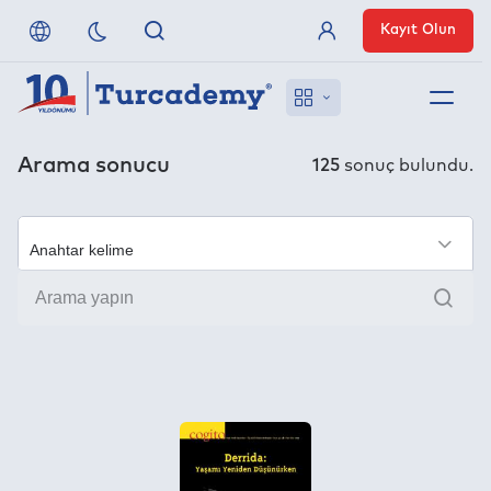
Kayıt Olun
Üye Girişi
Hakkımızda
Arama sonucu
125
sonuç bulundu.
Referanslarımız
×
Uzaktan Erişim
Ara
Nasıl Erişirim
Anlaşmalı Yayınevleri
İletişim