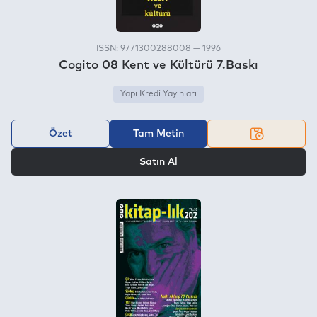
ISSN: 9771300288008 — 1996
Cogito 08 Kent ve Kültürü 7.Baskı
Yapı Kredi Yayınları
Özet
Tam Metin
VEYA
Satın Al