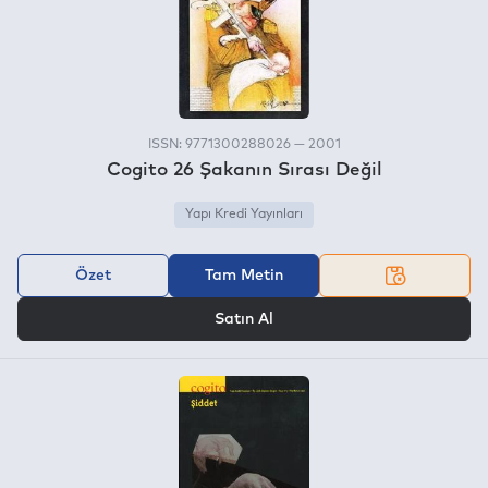
ISSN: 9771300288026 — 2001
Cogito 26 Şakanın Sırası Değil
Yapı Kredi Yayınları
Özet
Tam Metin
VEYA
Satın Al