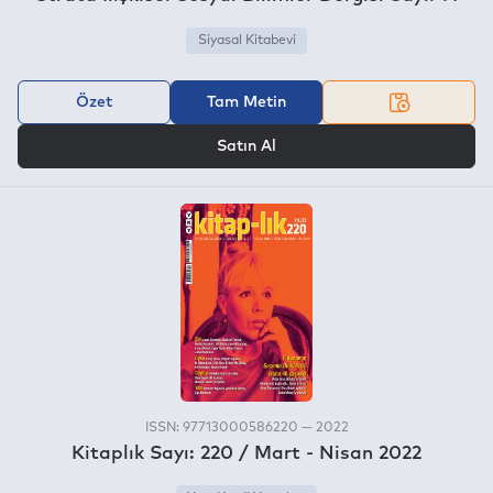
Siyasal Kitabevi
Özet
Tam Metin
VEYA
Satın Al
ISSN: 97713000586220 — 2022
Kitaplık Sayı: 220 / Mart - Nisan 2022