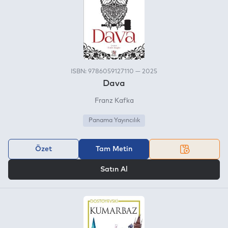
ISBN: 9786059127110 — 2025
Dava
Franz Kafka
Panama Yayıncılık
Özet
Tam Metin
VEYA
Satın Al