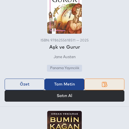
ISBN: 9786255618511 — 2025
Aşk ve Gurur
Jane Austen
Panama Yayıncılık
Özet
Tam Metin
VEYA
Satın Al