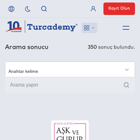
Kayıt Olun
Üye Girişi
Hakkımızda
Arama sonucu
350
sonuç bulundu.
Referanslarımız
×
Uzaktan Erişim
Ara
Nasıl Erişirim
Anlaşmalı Yayınevleri
İletişim