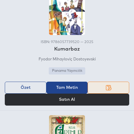
ISBN: 9786057739520 — 2025
Kumarbaz
Fyodor Mihayloviç Dostoyevski
Panama Yayıncılık
Özet
Tam Metin
VEYA
Satın Al