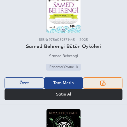
ISBN: 9786059371445 — 2025
Samed Behrengi Bütün Öyküleri
Samed Behrengi
Panama Yayıncılık
Özet
Tam Metin
VEYA
Satın Al