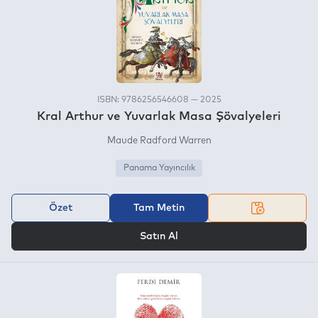
ISBN: 9786256546608 — 2025
Kral Arthur ve Yuvarlak Masa Şövalyeleri
Maude Radford Warren
Panama Yayıncılık
Özet
Tam Metin
VEYA
Satın Al