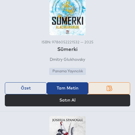
ISBN: 9786052221532 — 2025
Sümerki
Dmitry Glukhovsky
Panama Yayıncılık
Özet
Tam Metin
VEYA
Satın Al