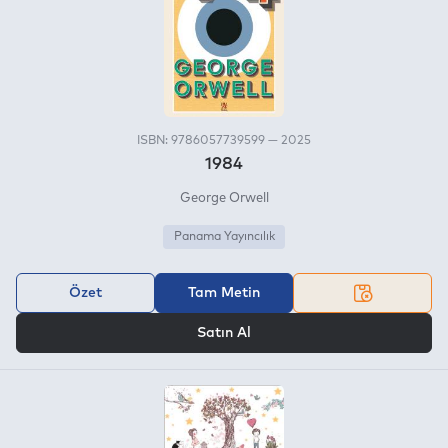
ISBN: 9786057739599 — 2025
1984
George Orwell
Panama Yayıncılık
Özet
Tam Metin
VEYA
Satın Al