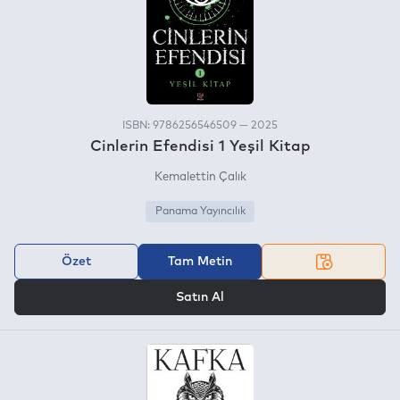
ISBN: 9786256546509 — 2025
Cinlerin Efendisi 1 Yeşil Kitap
Kemalettin Çalık
Panama Yayıncılık
Özet
Tam Metin
VEYA
Satın Al