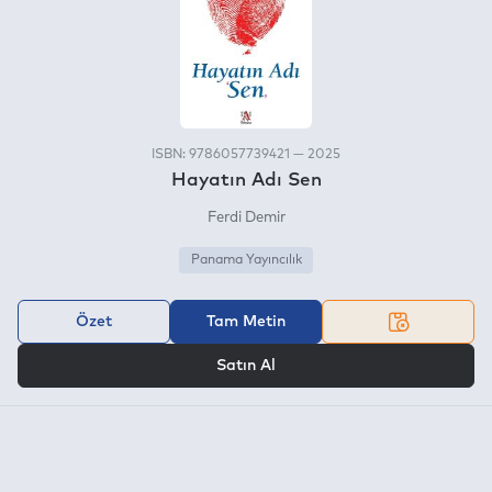
ISBN: 9786057739421 — 2025
Hayatın Adı Sen
Ferdi Demir
Panama Yayıncılık
Özet
Tam Metin
VEYA
Satın Al