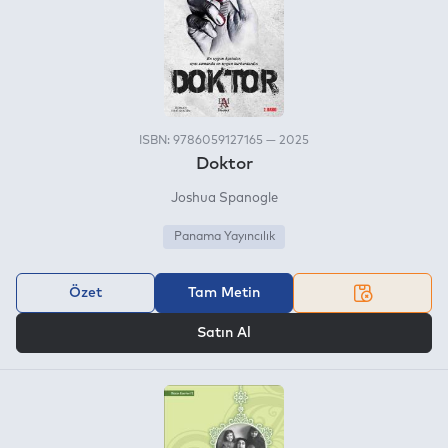
ISBN: 9786059127165 — 2025
Doktor
Joshua Spanogle
Panama Yayıncılık
Özet
Tam Metin
VEYA
Satın Al