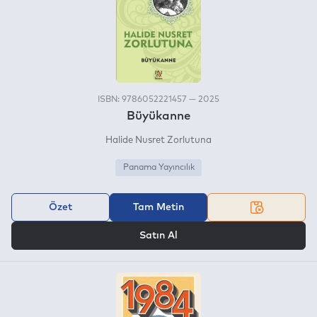
ISBN: 9786052221457 — 2025
Büyükanne
Halide Nusret Zorlutuna
Panama Yayıncılık
Özet
Tam Metin
VEYA
Satın Al