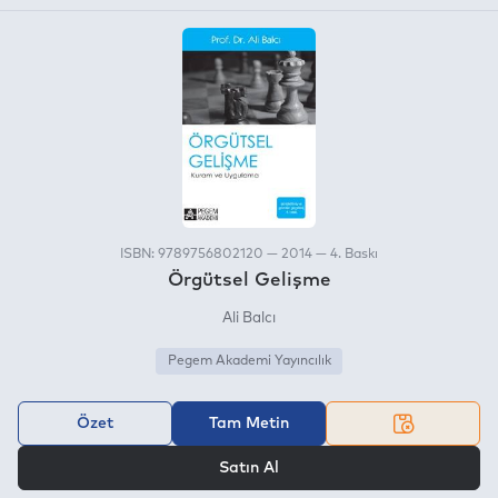
ISBN: 9789756802120 — 2014 — 4. Baskı
Örgütsel Gelişme
Ali Balcı
Pegem Akademi Yayıncılık
Özet
Tam Metin
VEYA
Satın Al