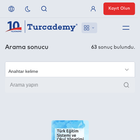
Kayıt Olun
Üye Girişi
Hakkımızda
Arama sonucu
63
sonuç bulundu.
Referanslarımız
×
Uzaktan Erişim
Ara
Nasıl Erişirim
Anlaşmalı Yayınevleri
İletişim