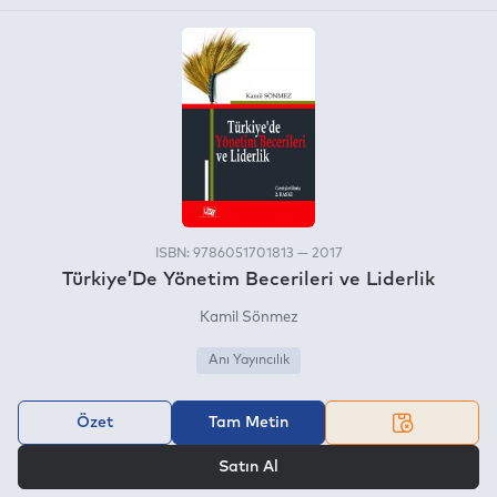
ISBN: 9786051701813 — 2017
Türkiye’De Yönetim Becerileri ve Liderlik
Kamil Sönmez
Anı Yayıncılık
Özet
Tam Metin
VEYA
Satın Al