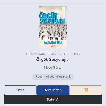
ISBN: 9786053182344 — 2015 — 1. Baskı
Örgüt Sosyolojisi
Musa Gürsel
Pegem Akademi Yayıncılık
Özet
Tam Metin
VEYA
Satın Al