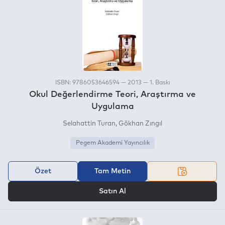
ISBN: 9786053646594 — 2013 — 1. Baskı
Okul Değerlendirme Teori, Araştırma ve
Uygulama
Selahattin Turan
Gökhan Zıngıl
Pegem Akademi Yayıncılık
Özet
Tam Metin
VEYA
Satın Al