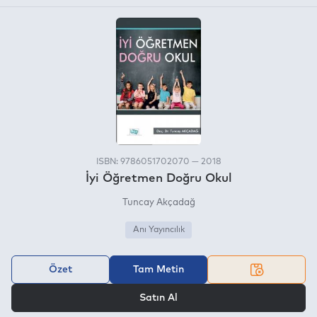
ISBN: 9786051702070 — 2018
İyi Öğretmen Doğru Okul
Tuncay Akçadağ
Anı Yayıncılık
Özet
Tam Metin
VEYA
Satın Al