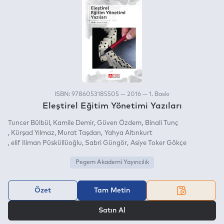
ISBN: 9786053185505 — 2016 — 1. Baskı
Eleştirel Eğitim Yönetimi Yazıları
Tuncer Bülbül
Kamile Demir
Güven Özdem
Binali Tunç
Kürşad Yılmaz
Murat Taşdan
Yahya Altınkurt
elif Iliman Püsküllüoğlu
Sabri Güngör
Asiye Toker Gökçe
Pegem Akademi Yayıncılık
Özet
Tam Metin
VEYA
Satın Al