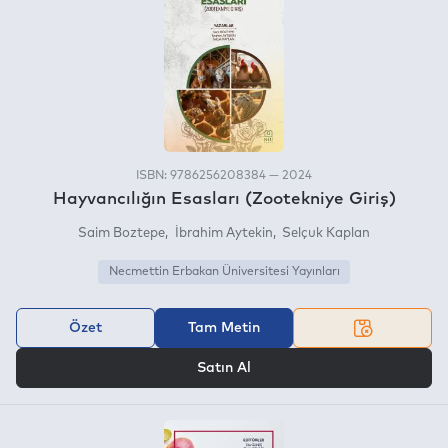
ISBN: 9786256208384 — 2024
Hayvancılığın Esasları (Zootekniye Giriş)
Saim Boztepe
İbrahim Aytekin
Selçuk Kaplan
Necmettin Erbakan Üniversitesi Yayınları
Özet
Tam Metin
VEYA
Satın Al