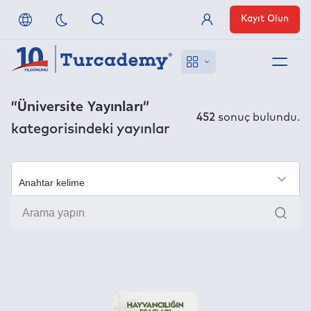
Kayıt Olun
Üye Girişi
Hakkımızda
“Üniversite Yayınları”
452
sonuç bulundu.
kategorisindeki yayınlar
Referanslarımız
Uzaktan Erişim
×
Ara
Nasıl Erişirim
Anlaşmalı Yayınevleri
İletişim