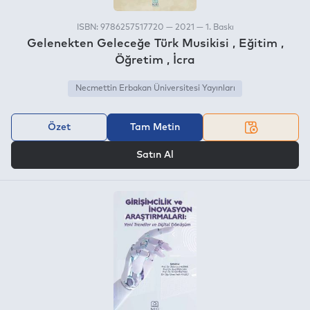
ISBN: 9786257517720 — 2021 — 1. Baskı
Gelenekten Geleceğe Türk Musikisi , Eğitim ,
Öğretim , İcra
Necmettin Erbakan Üniversitesi Yayınları
Özet
Tam Metin
VEYA
Satın Al