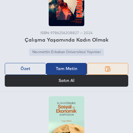
ISBN: 9786256208827 — 2024
Çalışma Yaşamında Kadın Olmak
Necmettin Erbakan Üniversitesi Yayınları
Özet
Tam Metin
VEYA
Satın Al