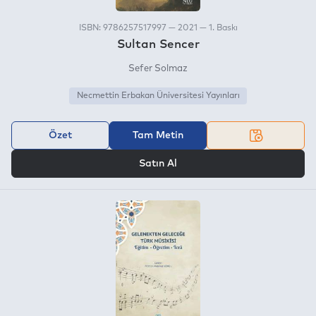
ISBN: 9786257517997 — 2021 — 1. Baskı
Sultan Sencer
Sefer Solmaz
Necmettin Erbakan Üniversitesi Yayınları
Özet
Tam Metin
VEYA
Satın Al