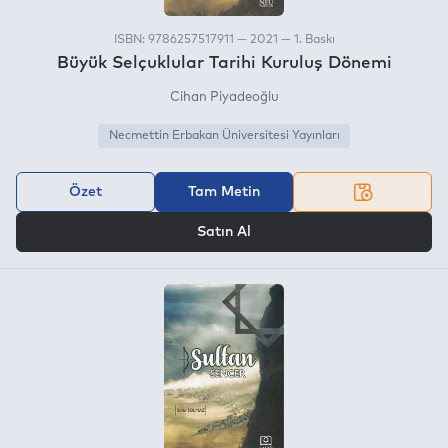
ISBN: 9786257517911 — 2021 — 1. Baskı
Büyük Selçuklular Tarihi Kuruluş Dönemi
Cihan Piyadeoğlu
Necmettin Erbakan Üniversitesi Yayınları
Özet
Tam Metin
VEYA
Satın Al