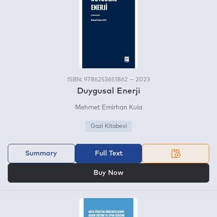
ISBN: 9786253651862 — 2023
Duygusal Enerji
Mehmet Emirhan Kula
Gazi Kitabevi
Summary
Full Text
OR
Buy Now