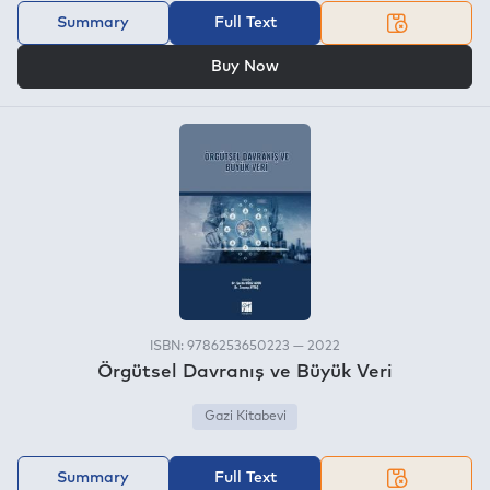
Summary
Full Text
OR
Buy Now
ISBN: 9786253650223 — 2022
Örgütsel Davranış ve Büyük Veri
Gazi Kitabevi
Summary
Full Text