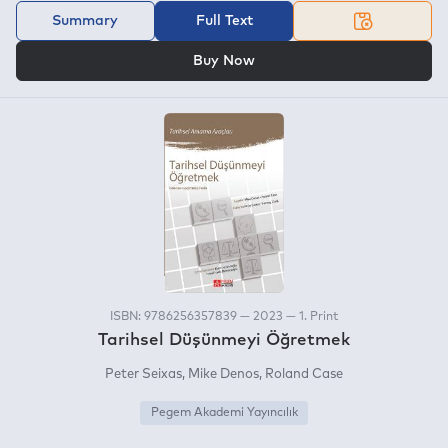
Summary
Full Text
OR
Buy Now
ISBN: 9786256357839 — 2023 — 1. Print
Tarihsel Düşünmeyi Öğretmek
Peter Seixas
Mike Denos
Roland Case
Pegem Akademi Yayıncılık