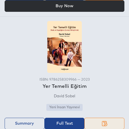
OR
Buy Now
ISBN: 9786258309966 — 2023
Yer Temelli Eğitim
David Sobel
Yeni İnsan Yayınevi
Summary
Full Text