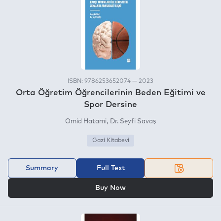
ISBN: 9786253652074 — 2023
Orta Öğretim Öğrencilerinin Beden Eğitimi ve
Spor Dersine
Omid Hatami
Dr. Seyfi Savaş
Gazi Kitabevi
Summary
Full Text
OR
Buy Now