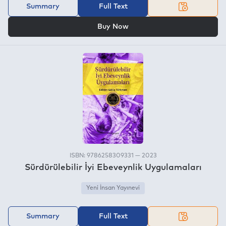
Summary
Full Text
OR
Buy Now
ISBN: 9786258309331 — 2023
Sürdürülebilir İyi Ebeveynlik Uygulamaları
Yeni İnsan Yayınevi
Summary
Full Text