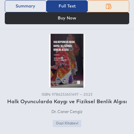
Summary
Full Text
OR
Buy Now
ISBN: 9786253651497 — 2023
Halk Oyuncularda Kaygı ve Fiziksel Benlik Algısı
Dr. Caner Cengiz
Gazi Kitabevi