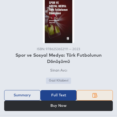
ISBN: 9786253652111 — 2023
Spor ve Sosyal Medya: Türk Futbolunun
Dönüşümü
Sinan Avcı
Gazi Kitabevi
Summary
Full Text
OR
Buy Now