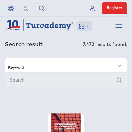
Register
Member Login
About us
Search result
17.472
results found.
References
×
Off-Campus Access
Sear
FAQ
Publishers
Contact