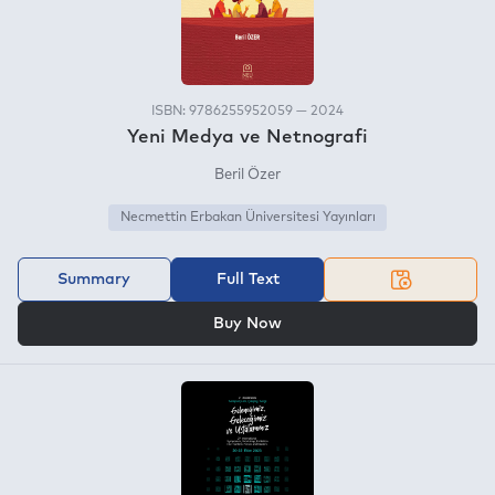
ISBN: 9786255952059 — 2024
Yeni Medya ve Netnografi
Beril Özer
Necmettin Erbakan Üniversitesi Yayınları
Summary
Full Text
OR
Buy Now