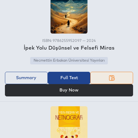
ISBN: 9786255952097 — 2024
İpek Yolu Düşünsel ve Felsefi Miras
Necmettin Erbakan Üniversitesi Yayınları
Summary
Full Text
OR
Buy Now