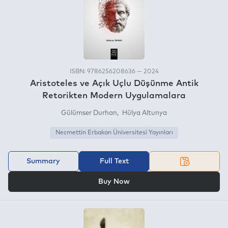
ISBN: 9786256208636 — 2024
Aristoteles ve Açık Uçlu Düşünme Antik
Retorikten Modern Uygulamalara
Gülümser Durhan
Hülya Altunya
Necmettin Erbakan Üniversitesi Yayınları
Summary
Full Text
OR
Buy Now