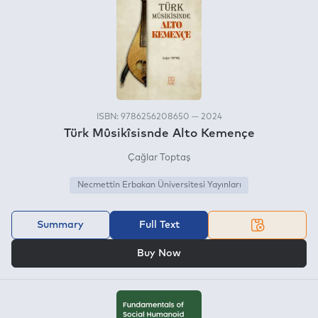
ISBN: 9786256208650 — 2024
Türk Mûsikîsisnde Alto Kemençe
Çağlar Toptaş
Necmettin Erbakan Üniversitesi Yayınları
Summary
Full Text
OR
Buy Now