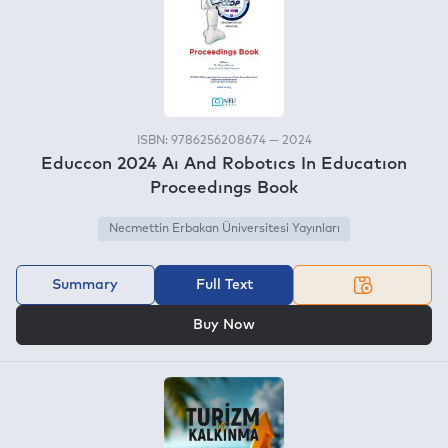
ISBN: 9786256208674 — 2024
Educcon 2024 Aı And Robotıcs In Educatıon
Proceedıngs Book
Necmettin Erbakan Üniversitesi Yayınları
Summary
Full Text
OR
Buy Now