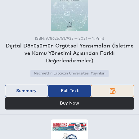
ISBN: 9786257517935 — 2021 — 1. Print
Dijital Dönüşümün Örgütsel Yansımaları (İşletme
ve Kamu Yönetimi Açısından Farklı
Değerlendirmeler)
Necmettin Erbakan Üniversitesi Yayınları
Summary
Full Text
OR
Buy Now