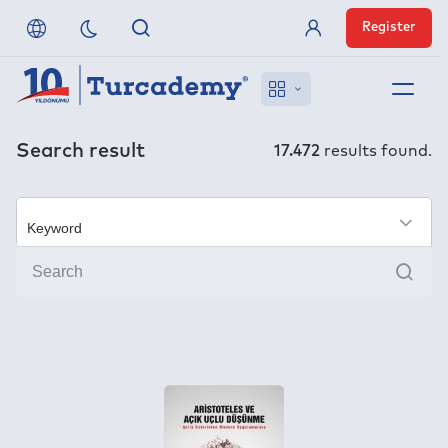
Register
Member Login
About us
Search result
17.472
results found.
References
×
Off-Campus Access
Sear
FAQ
Publishers
Contact