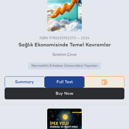
ISBN: 9786255952370 — 2024
Sağlık Ekonomisinde Temel Kavramlar
İbrahim Çınar
Necmettin Erbakan Üniversitesi Yayınları
Summary
Full Text
OR
Buy Now