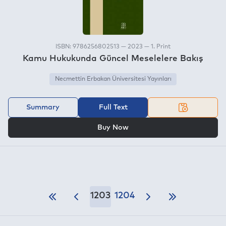
ISBN: 9786256802513 — 2023 — 1. Print
Kamu Hukukunda Güncel Meselelere Bakış
Necmettin Erbakan Üniversitesi Yayınları
Summary
Full Text
OR
Buy Now
1203
1204