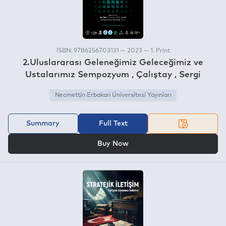
ISBN: 9786256703131 — 2023 — 1. Print
2.Uluslararası Geleneğimiz Geleceğimiz ve
Ustalarımız Sempozyum , Çalıştay , Sergi
Necmettin Erbakan Üniversitesi Yayınları
Summary
Full Text
OR
Buy Now