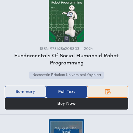
ISBN: 9786256208803 — 2024
Fundamentals Of Socıal Humanoıd Robot
Programmıng
Necmettin Erbakan Üniversitesi Yayınları
Summary
Full Text
OR
Buy Now