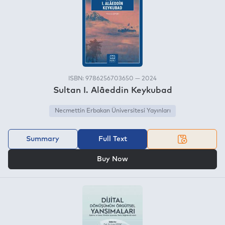
ISBN: 9786256703650 — 2024
Sultan I. Alâeddin Keykubad
Necmettin Erbakan Üniversitesi Yayınları
Summary
Full Text
OR
Buy Now