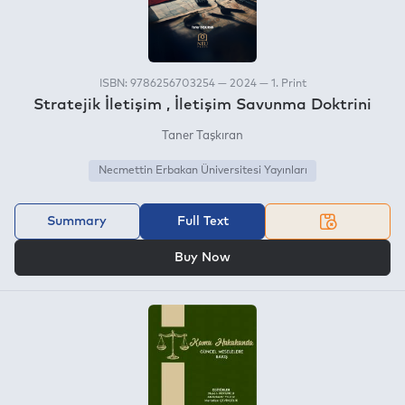
ISBN: 9786256703254 — 2024 — 1. Print
Stratejik İletişim , İletişim Savunma Doktrini
Taner Taşkıran
Necmettin Erbakan Üniversitesi Yayınları
Summary
Full Text
OR
Buy Now