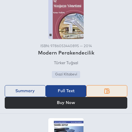
ISBN: 9786053440895 — 2014
Modern Perakendecilik
Türker Tuğsal
Gazi Kitabevi
Summary
Full Text
OR
Buy Now