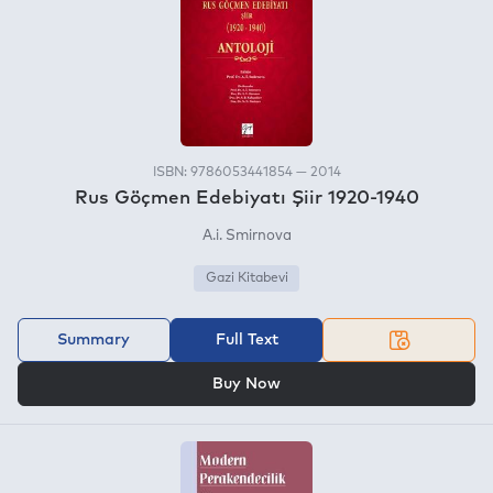
ISBN: 9786053441854 — 2014
Rus Göçmen Edebiyatı Şiir 1920-1940
A.i. Smirnova
Gazi Kitabevi
Summary
Full Text
OR
Buy Now