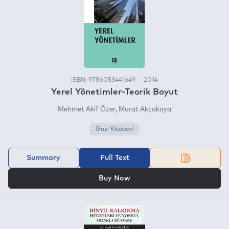
ISBN: 9786053441649 — 2014
Yerel Yönetimler-Teorik Boyut
Mehmet Akif Özer
Murat Akçakaya
Gazi Kitabevi
Summary
Full Text
OR
Buy Now