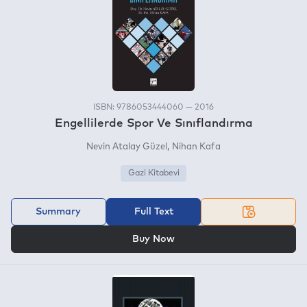
ISBN: 9786053444060 — 2016
Engellilerde Spor Ve Sınıflandırma
Nevin Atalay Güzel
Nihan Kafa
Gazi Kitabevi
Summary
Full Text
OR
Buy Now