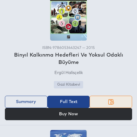
ISBN: 9786053443247 — 2015
Binyıl Kalkınma Hedefleri Ve Yoksul Odaklı
Büyüme
Ergül Halisçelik
Gazi Kitabevi
Summary
Full Text
OR
Buy Now