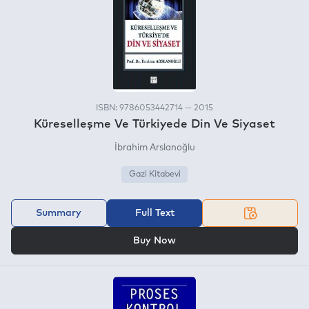
ISBN: 9786053442714 — 2015
Küreselleşme Ve Türkiyede Din Ve Siyaset
İbrahim Arslanoğlu
Gazi Kitabevi
Summary
Full Text
OR
Buy Now