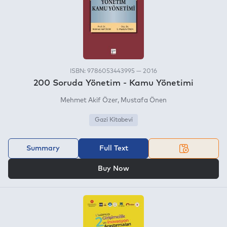
ISBN: 9786053443995 — 2016
200 Soruda Yönetim - Kamu Yönetimi
Mehmet Akif Özer
Mustafa Önen
Gazi Kitabevi
Summary
Full Text
OR
Buy Now