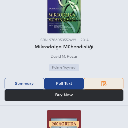
ISBN: 9786053552499 — 2014
Mikrodalga Mühendisliği
David M. Pozar
Palme Yayınevi
Summary
Full Text
OR
Buy Now