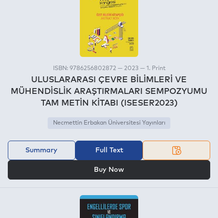
ISBN: 9786256802872 — 2023 — 1. Print
ULUSLARARASI ÇEVRE BİLİMLERİ VE
MÜHENDİSLİK ARAŞTIRMALARI SEMPOZYUMU
TAM METİN KİTABI (ISESER2023)
Necmettin Erbakan Üniversitesi Yayınları
Summary
Full Text
OR
Buy Now