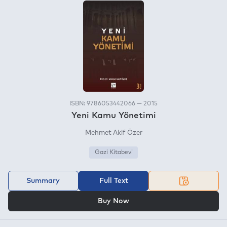
ISBN: 9786053442066 — 2015
Yeni Kamu Yönetimi
Mehmet Akif Özer
Gazi Kitabevi
Summary
Full Text
OR
Buy Now