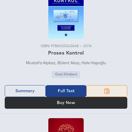
ISBN: 9786055543648 — 2014
Proses Kontrol
Mustafa Alpbaz
Bülent Akay
Hale Hapoğlu
Gazi Kitabevi
Summary
Full Text
OR
Buy Now