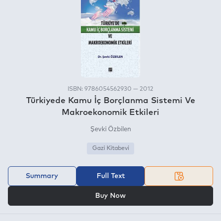
ISBN: 9786054562930 — 2012
Türkiyede Kamu İç Borçlanma Sistemi Ve
Makroekonomik Etkileri
Şevki Özbilen
Gazi Kitabevi
Summary
Full Text
OR
Buy Now