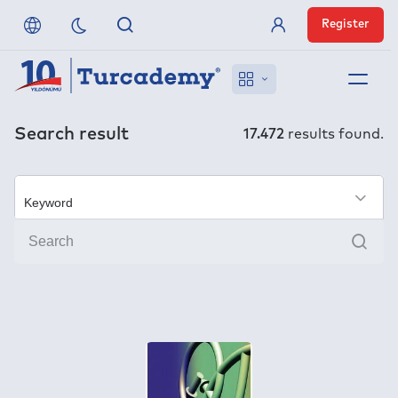
Register
Member Login
About us
Search result
17.472
results found.
References
×
Off-Campus Access
Sear
FAQ
Publishers
Contact