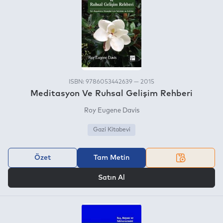
ISBN: 9786053442639 — 2015
Meditasyon Ve Ruhsal Gelişim Rehberi
Roy Eugene Davis
Gazi Kitabevi
Özet
Tam Metin
VEYA
Satın Al