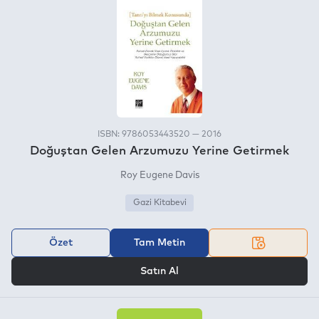
ISBN: 9786053443520 — 2016
Doğuştan Gelen Arzumuzu Yerine Getirmek
Roy Eugene Davis
Gazi Kitabevi
Özet
Tam Metin
VEYA
Satın Al