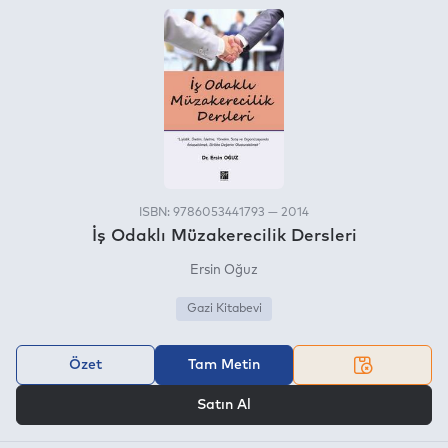
ISBN: 9786053441793 — 2014
İş Odaklı Müzakerecilik Dersleri
Ersin Oğuz
Gazi Kitabevi
Özet
Tam Metin
VEYA
Satın Al