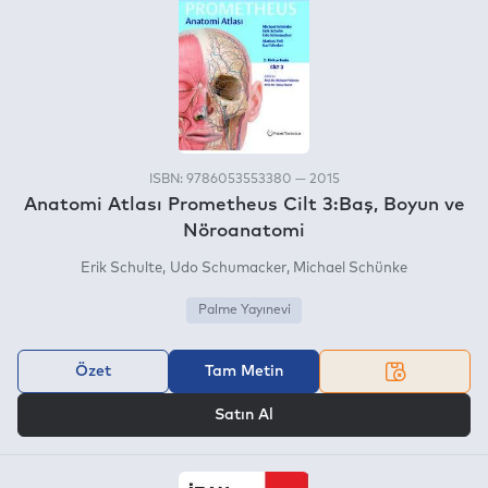
ISBN: 9786053553380 — 2015
Anatomi Atlası Prometheus Cilt 3:Baş, Boyun ve
Nöroanatomi
Erik Schulte
Udo Schumacker
Michael Schünke
Palme Yayınevi
Özet
Tam Metin
VEYA
Satın Al