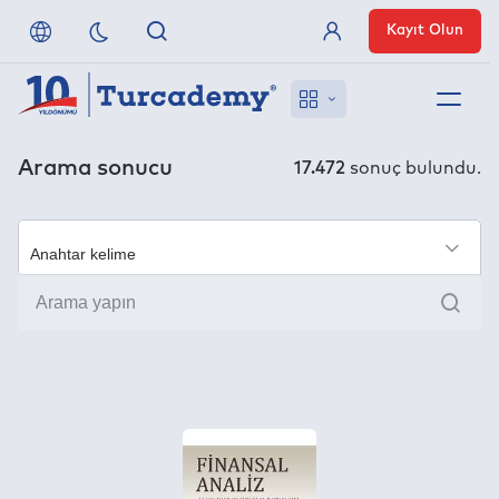
Kayıt Olun
Üye Girişi
Hakkımızda
Arama sonucu
17.472
sonuç bulundu.
Referanslarımız
×
Uzaktan Erişim
Ara
Nasıl Erişirim
Anlaşmalı Yayınevleri
İletişim