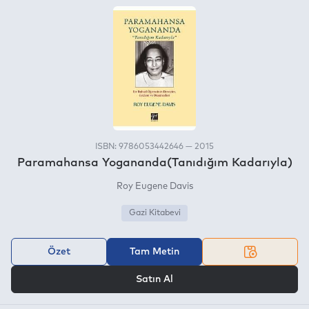
ISBN: 9786053442646 — 2015
Paramahansa Yogananda(Tanıdığım Kadarıyla)
Roy Eugene Davis
Gazi Kitabevi
Özet
Tam Metin
VEYA
Satın Al