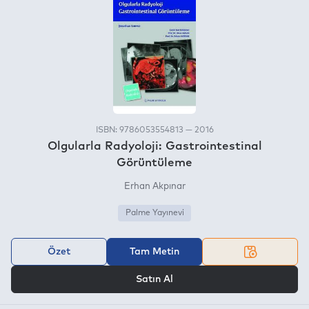
ISBN: 9786053554813 — 2016
Olgularla Radyoloji: Gastrointestinal
Görüntüleme
Erhan Akpınar
Palme Yayınevi
Özet
Tam Metin
VEYA
Satın Al