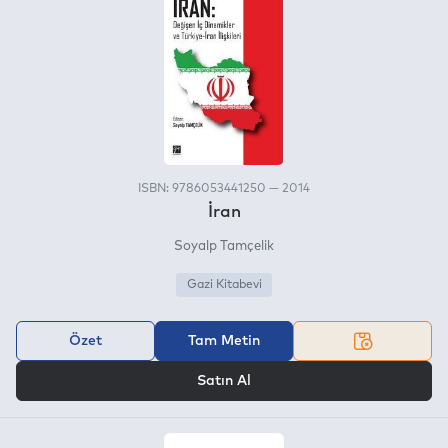
ISBN: 9786053441250 — 2014
İran
Soyalp Tamçelik
Gazi Kitabevi
Özet
Tam Metin
VEYA
Satın Al