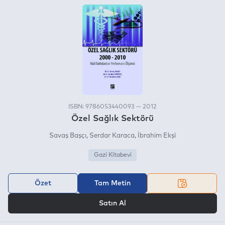
ISBN: 9786053440093 — 2012
Özel Sağlık Sektörü
Savaş Başçı
Serdar Karaca
İbrahim Ekşi
Gazi Kitabevi
Özet
Tam Metin
VEYA
Satın Al