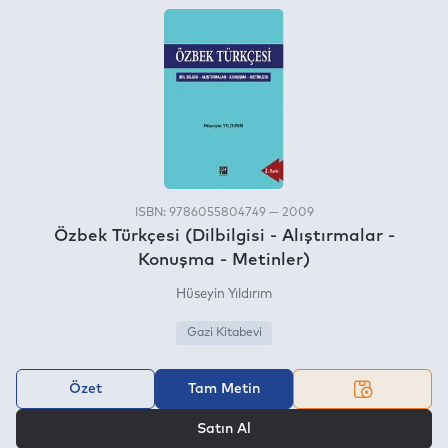
ISBN: 9786055804749 — 2009
Özbek Türkçesi (Dilbilgisi - Alıştırmalar -
Konuşma - Metinler)
Hüseyin Yıldırım
Gazi Kitabevi
Özet
Tam Metin
VEYA
Satın Al