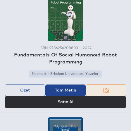
ISBN: 9786256208803 — 2024
Fundamentals Of Socıal Humanoıd Robot
Programmıng
Necmettin Erbakan Üniversitesi Yayınları
Özet
Tam Metin
VEYA
Satın Al