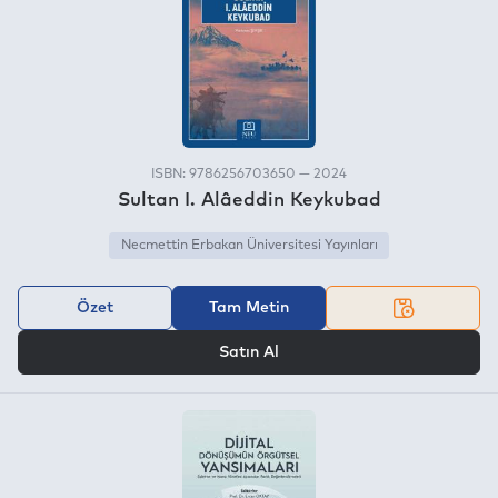
ISBN: 9786256703650 — 2024
Sultan I. Alâeddin Keykubad
Necmettin Erbakan Üniversitesi Yayınları
Özet
Tam Metin
VEYA
Satın Al