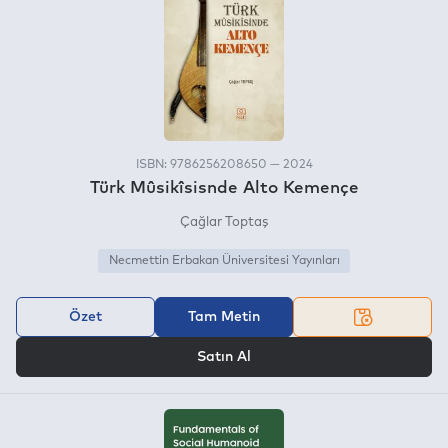
ISBN: 9786256208650 — 2024
Türk Mûsikîsisnde Alto Kemençe
Çağlar Toptaş
Necmettin Erbakan Üniversitesi Yayınları
Özet
Tam Metin
VEYA
Satın Al