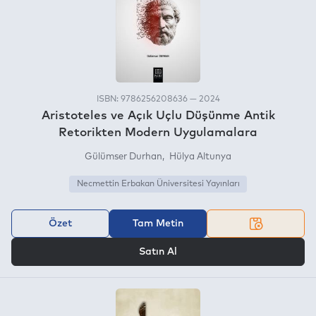
ISBN: 9786256208636 — 2024
Aristoteles ve Açık Uçlu Düşünme Antik
Retorikten Modern Uygulamalara
Gülümser Durhan
Hülya Altunya
Necmettin Erbakan Üniversitesi Yayınları
Özet
Tam Metin
VEYA
Satın Al