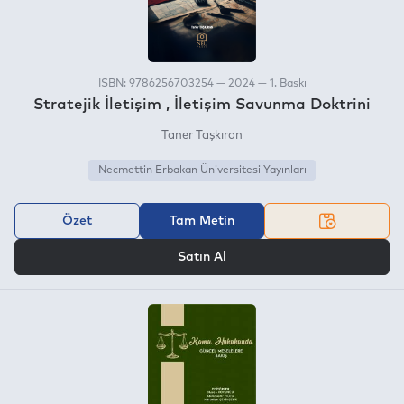
ISBN: 9786256703254 — 2024 — 1. Baskı
Stratejik İletişim , İletişim Savunma Doktrini
Taner Taşkıran
Necmettin Erbakan Üniversitesi Yayınları
Özet
Tam Metin
VEYA
Satın Al