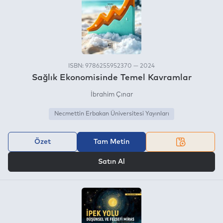
ISBN: 9786255952370 — 2024
Sağlık Ekonomisinde Temel Kavramlar
İbrahim Çınar
Necmettin Erbakan Üniversitesi Yayınları
Özet
Tam Metin
VEYA
Satın Al