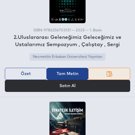
ISBN: 9786256703131 — 2023 — 1. Baskı
2.Uluslararası Geleneğimiz Geleceğimiz ve
Ustalarımız Sempozyum , Çalıştay , Sergi
Necmettin Erbakan Üniversitesi Yayınları
Özet
Tam Metin
VEYA
Satın Al