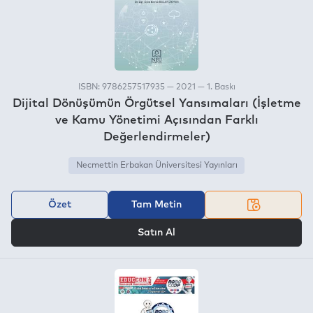
ISBN: 9786257517935 — 2021 — 1. Baskı
Dijital Dönüşümün Örgütsel Yansımaları (İşletme
ve Kamu Yönetimi Açısından Farklı
Değerlendirmeler)
Necmettin Erbakan Üniversitesi Yayınları
Özet
Tam Metin
VEYA
Satın Al