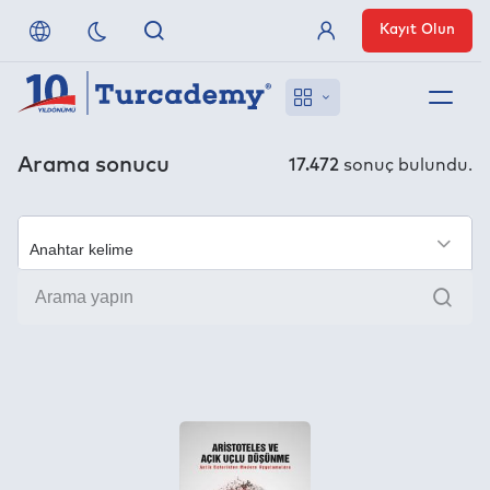
Kayıt Olun
Üye Girişi
Hakkımızda
Arama sonucu
17.472
sonuç bulundu.
Referanslarımız
×
Uzaktan Erişim
Ara
Nasıl Erişirim
Anlaşmalı Yayınevleri
İletişim