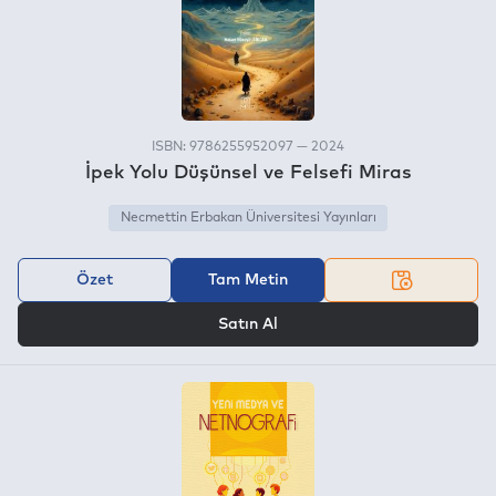
ISBN: 9786255952097 — 2024
İpek Yolu Düşünsel ve Felsefi Miras
Necmettin Erbakan Üniversitesi Yayınları
Özet
Tam Metin
VEYA
Satın Al