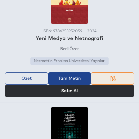
ISBN: 9786255952059 — 2024
Yeni Medya ve Netnografi
Beril Özer
Necmettin Erbakan Üniversitesi Yayınları
Özet
Tam Metin
VEYA
Satın Al