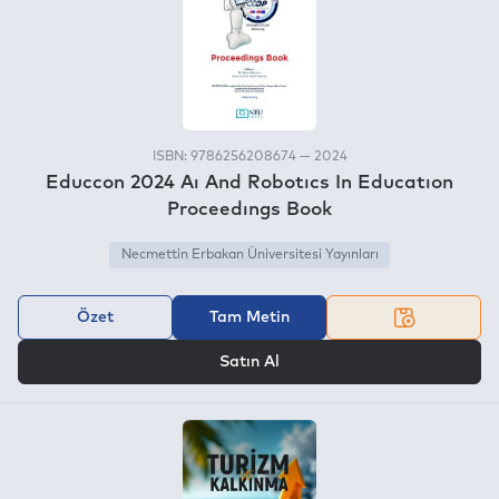
ISBN: 9786256208674 — 2024
Educcon 2024 Aı And Robotıcs In Educatıon
Proceedıngs Book
Necmettin Erbakan Üniversitesi Yayınları
Özet
Tam Metin
VEYA
Satın Al