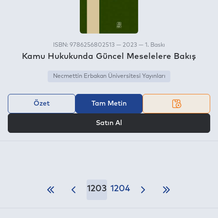
ISBN: 9786256802513 — 2023 — 1. Baskı
Kamu Hukukunda Güncel Meselelere Bakış
Necmettin Erbakan Üniversitesi Yayınları
Özet
Tam Metin
VEYA
Satın Al
1203
1204