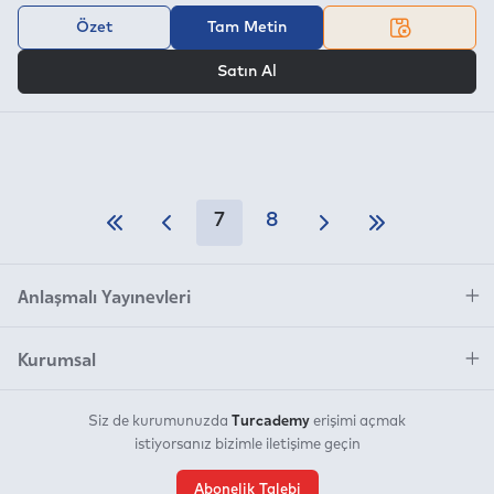
Özet
Tam Metin
VEYA
Satın Al
7
8
Anlaşmalı Yayınevleri
Kurumsal
Turcademy
Siz de kurumunuzda
erişimi açmak
istiyorsanız bizimle iletişime geçin
Abonelik Talebi