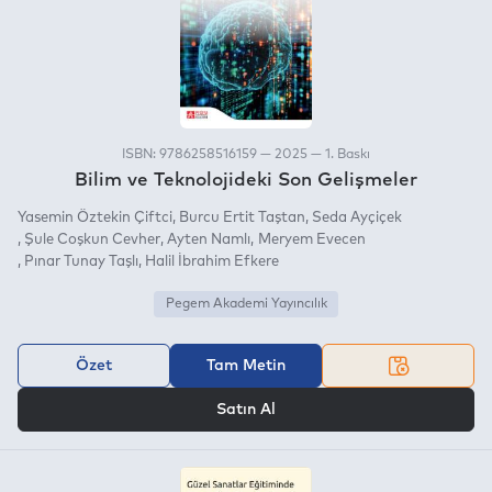
ISBN: 9786258516159 — 2025 — 1. Baskı
Bilim ve Teknolojideki Son Gelişmeler
Yasemin Öztekin Çiftci
Burcu Ertit Taştan
Seda Ayçiçek
Şule Coşkun Cevher
Ayten Namlı
Meryem Evecen
Pınar Tunay Taşlı
Halil İbrahim Efkere
Pegem Akademi Yayıncılık
Özet
Tam Metin
VEYA
Satın Al