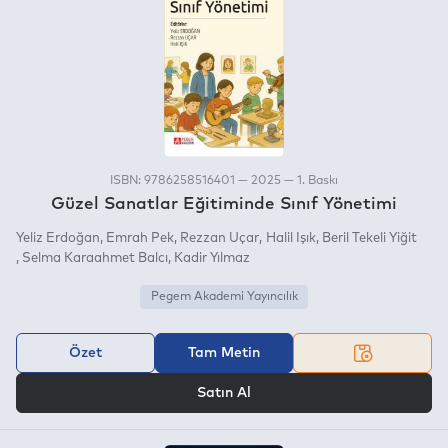
ISBN: 9786258516401 — 2025 — 1. Baskı
Güzel Sanatlar Eğitiminde Sınıf Yönetimi
Yeliz Erdoğan
Emrah Pek
Rezzan Uçar
Halil Işık
Beril Tekeli Yiğit
Selma Karaahmet Balcı
Kadir Yılmaz
Pegem Akademi Yayıncılık
Özet
Tam Metin
VEYA
Satın Al