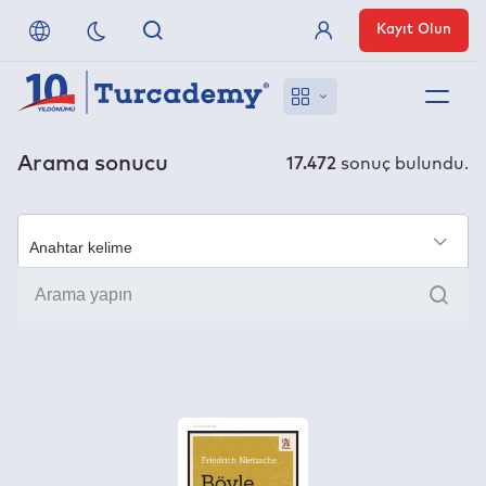
Kayıt Olun
Üye Girişi
Hakkımızda
Arama sonucu
17.472
sonuç bulundu.
Referanslarımız
×
Uzaktan Erişim
Ara
Nasıl Erişirim
Anlaşmalı Yayınevleri
İletişim