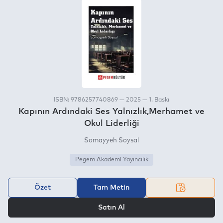
ISBN: 9786257740869 — 2025 — 1. Baskı
Kapının Ardındaki Ses Yalnızlık,Merhamet ve
Okul Liderliği
Somayyeh Soysal
Pegem Akademi Yayıncılık
Özet
Tam Metin
VEYA
Satın Al