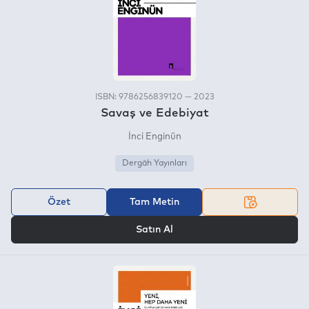
ISBN: 9786256839120 — 2023
Savaş ve Edebiyat
İnci Enginün
Dergâh Yayınları
Özet
Tam Metin
VEYA
Satın Al