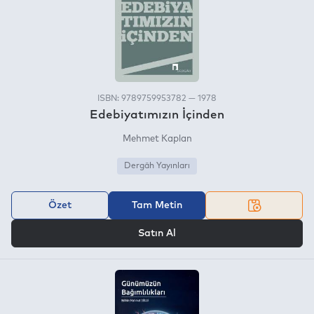
ISBN: 9789759953782 — 1978
Edebiyatımızın İçinden
Mehmet Kaplan
Dergâh Yayınları
Özet
Tam Metin
VEYA
Satın Al