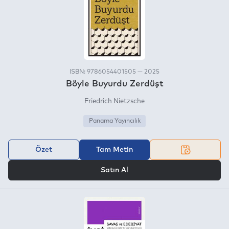
ISBN: 9786054401505 — 2025
Böyle Buyurdu Zerdüşt
Friedrich Nietzsche
Panama Yayıncılık
Özet
Tam Metin
VEYA
Satın Al