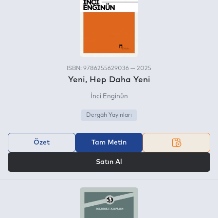
ISBN: 9786255629036 — 2025
Yeni, Hep Daha Yeni
İnci Enginün
Dergâh Yayınları
Özet
Tam Metin
VEYA
Satın Al