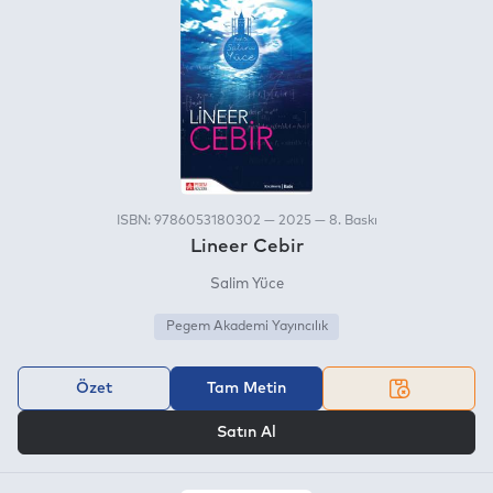
ISBN: 9786053180302 — 2025 — 8. Baskı
Lineer Cebir
Salim Yüce
Pegem Akademi Yayıncılık
Özet
Tam Metin
VEYA
Satın Al