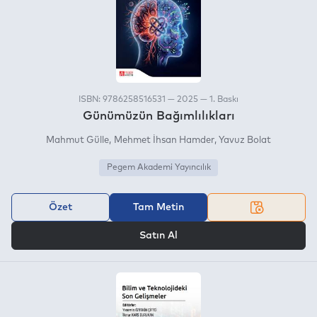
ISBN: 9786258516531 — 2025 — 1. Baskı
Günümüzün Bağımlılıkları
Mahmut Gülle
Mehmet İhsan Hamder
Yavuz Bolat
Pegem Akademi Yayıncılık
Özet
Tam Metin
VEYA
Satın Al