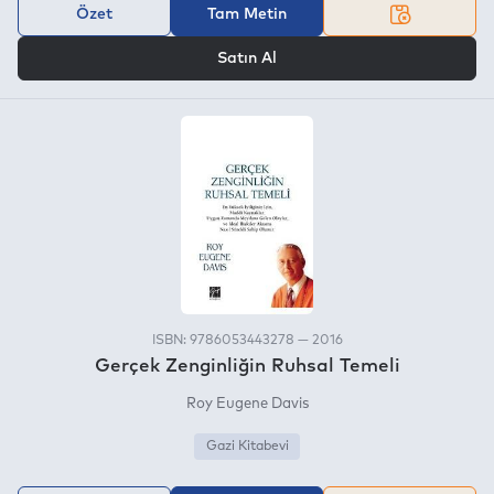
Özet
Tam Metin
VEYA
Satın Al
ISBN: 9786053443278 — 2016
Gerçek Zenginliğin Ruhsal Temeli
Roy Eugene Davis
Gazi Kitabevi