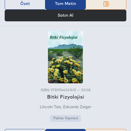
Özet
Tam Metin
VEYA
Satın Al
ISBN: 9789944341615 — 2008
Bitki Fizyolojisi
Lincoln Taiz
Eduardo Zeiger
Palme Yayınevi