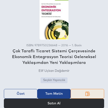
ISBN: 9789750236648 — 2016 — 1. Baskı
Çok Taraflı Ticaret Sistemi Çerçevesinde
Ekonomik Entegrasyon Teorisi Geleneksel
Yaklaşımdan Yeni Yaklaşımlara
Elif Uçkan Dağdemir
Seçkin Yayıncılık
Özet
Tam Metin
VEYA
Satın Al