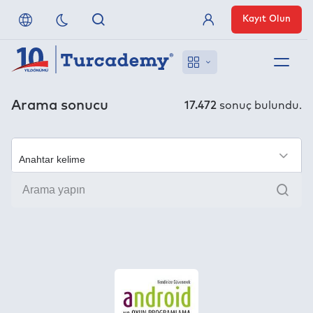
Kayıt Olun
Üye Girişi
Hakkımızda
Arama sonucu
17.472
sonuç bulundu.
Referanslarımız
×
Uzaktan Erişim
Ara
Nasıl Erişirim
Anlaşmalı Yayınevleri
İletişim