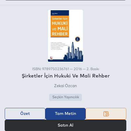
ISBN: 9789750236761 — 2016 — 2. Baskı
Şirketler İçin Hukuki Ve Mali Rehber
Zekai Özcan
Seçkin Yayıncılık
Özet
Tam Metin
VEYA
Satın Al