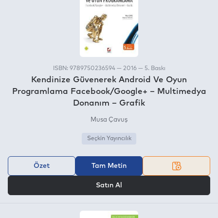
ISBN: 9789750236594 — 2016 — 5. Baskı
Kendinize Güvenerek Android Ve Oyun
Programlama Facebook/Google+ – Multimedya
Donanım – Grafik
Musa Çavuş
Seçkin Yayıncılık
Özet
Tam Metin
VEYA
Satın Al