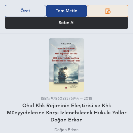
Özet
Tam Metin
VEYA
Satın Al
ISBN: 9786053276944 — 2018
Ohal Khk Rejiminin Eleştirisi ve Khk
Müeyyidelerine Karşı İzlenebilecek Hukuki Yollar
Doğan Erkan
Doğan Erkan