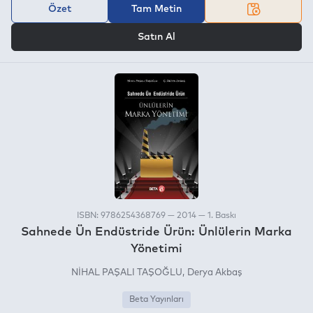
Özet
Tam Metin
VEYA
Satın Al
ISBN: 9786254368769 — 2014 — 1. Baskı
Sahnede Ün Endüstride Ürün: Ünlülerin Marka
Yönetimi
NİHAL PAŞALI TAŞOĞLU
Derya Akbaş
Beta Yayınları