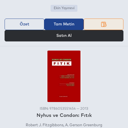
Ekin Yayınevi
Özet
Tam Metin
VEYA
Satın Al
ISBN: 9786053551454 — 2013
Nyhus ve Condon: Fıtık
Robert J. Fitzgibbons
A. Gerson Greenburg