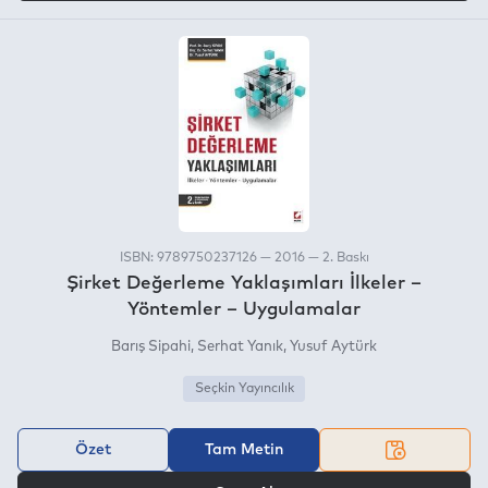
ISBN: 9789750237126 — 2016 — 2. Baskı
Şirket Değerleme Yaklaşımları İlkeler –
Yöntemler – Uygulamalar
Barış Sipahi
Serhat Yanık
Yusuf Aytürk
Seçkin Yayıncılık
Özet
Tam Metin
VEYA