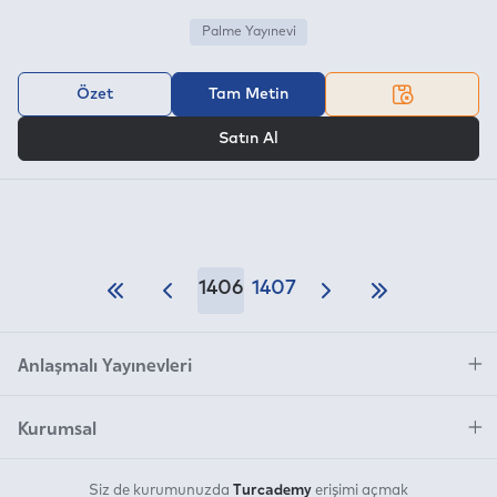
Palme Yayınevi
Özet
Tam Metin
VEYA
Satın Al
1406
1407
Anlaşmalı Yayınevleri
Kurumsal
Turcademy
Siz de kurumunuzda
erişimi açmak