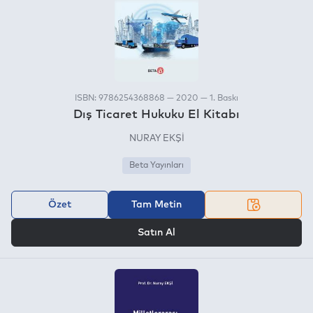
ISBN: 9786254368868 — 2020 — 1. Baskı
Dış Ticaret Hukuku El Kitabı
NURAY EKŞİ
Beta Yayınları
Özet
Tam Metin
VEYA
Satın Al