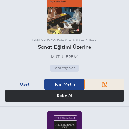
ISBN: 9786254368431 — 2013 — 2. Baskı
Sanat Eğitimi Üzerine
MUTLU ERBAY
Beta Yayınları
Özet
Tam Metin
VEYA
Satın Al