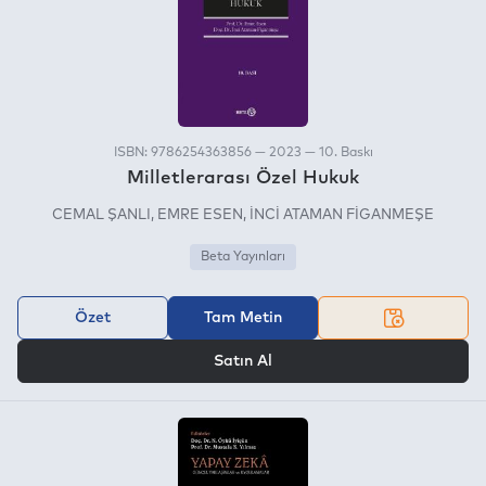
ISBN: 9786254363856 — 2023 — 10. Baskı
Milletlerarası Özel Hukuk
CEMAL ŞANLI
EMRE ESEN
İNCİ ATAMAN FİGANMEŞE
Beta Yayınları
Özet
Tam Metin
VEYA
Satın Al