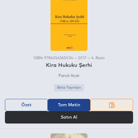
ISBN: 9786254365034 — 2017 — 4. Baskı
Kira Hukuku Şerhi
Faruk Acar
Beta Yayınları
Özet
Tam Metin
VEYA
Satın Al