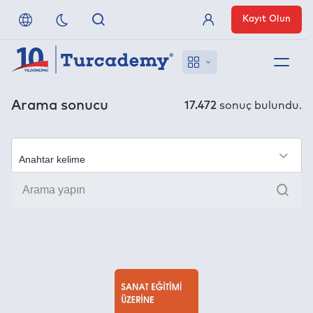
Kayıt Olun
Üye Girişi
Hakkımızda
Arama sonucu
17.472
sonuç bulundu.
Referanslarımız
×
Uzaktan Erişim
Ara
Nasıl Erişirim
Anlaşmalı Yayınevleri
İletişim