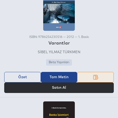
ISBN: 9786254230516 — 2012 — 1. Baskı
Varantlar
SİBEL YILMAZ TÜRKMEN
Beta Yayınları
Özet
Tam Metin
VEYA
Satın Al