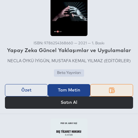
ISBN: 9786254368660 — 2021 — 1. Baskı
Yapay Zeka Güncel Yaklaşımlar ve Uygulamalar
NECLA ÖYKÜ İYİGÜN
MUSTAFA KEMAL YILMAZ (EDİTÖRLER)
Beta Yayınları
Özet
Tam Metin
VEYA
Satın Al