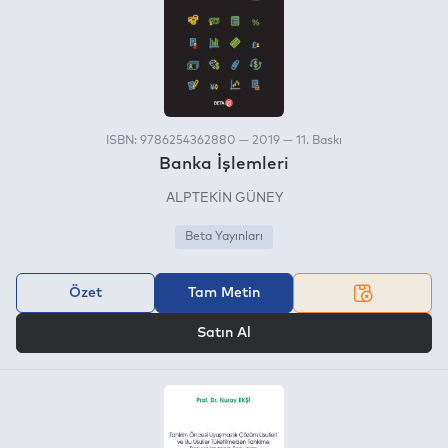
ISBN: 9786254362880 — 2019 — 11. Baskı
Banka İşlemleri
ALPTEKİN GÜNEY
Beta Yayınları
Özet
Tam Metin
VEYA
Satın Al