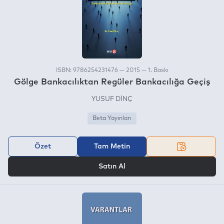
ISBN: 9786254231476 — 2015 — 1. Baskı
Gölge Bankacılıktan Regüler Bankacılığa Geçiş
YUSUF DİNÇ
Beta Yayınları
Özet
Tam Metin
VEYA
Satın Al