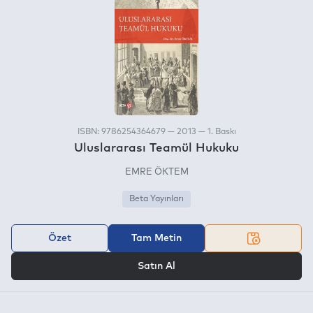
ISBN: 9786254364679 — 2013 — 1. Baskı
Uluslararası Teamül Hukuku
EMRE ÖKTEM
Beta Yayınları
Özet
Tam Metin
VEYA
Satın Al