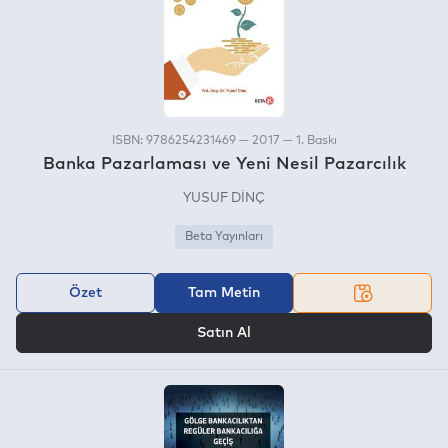
ISBN: 9786254231469 — 2017 — 1. Baskı
Banka Pazarlaması ve Yeni Nesil Pazarcılık
YUSUF DİNÇ
Beta Yayınları
Özet
Tam Metin
VEYA
Satın Al