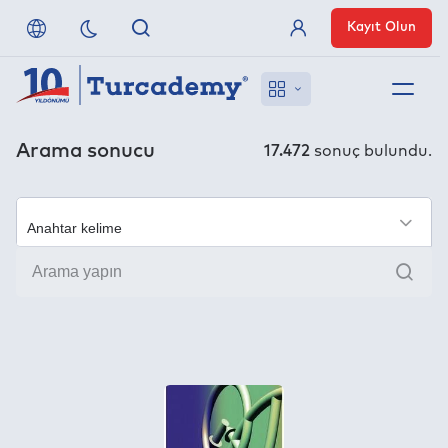
Kayıt Olun
Üye Girişi
Hakkımızda
Arama sonucu
17.472
sonuç bulundu.
Referanslarımız
×
Uzaktan Erişim
Ara
Nasıl Erişirim
Anlaşmalı Yayınevleri
İletişim