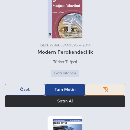
ISBN: 9786053440895 — 2014
Modern Perakendecilik
Türker Tuğsal
Gazi Kitabevi
Özet
Tam Metin
VEYA
Satın Al