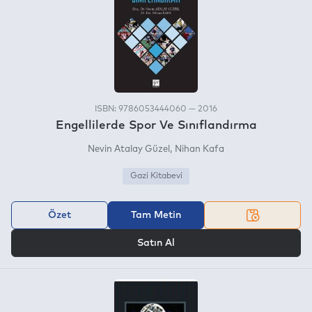
ISBN: 9786053444060 — 2016
Engellilerde Spor Ve Sınıflandırma
Nevin Atalay Güzel
Nihan Kafa
Gazi Kitabevi
Özet
Tam Metin
VEYA
Satın Al