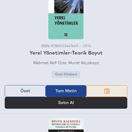
ISBN: 9786053441649 — 2014
Yerel Yönetimler-Teorik Boyut
Mehmet Akif Özer
Murat Akçakaya
Gazi Kitabevi
Özet
Tam Metin
VEYA
Satın Al