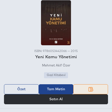
ISBN: 9786053442066 — 2015
Yeni Kamu Yönetimi
Mehmet Akif Özer
Gazi Kitabevi
Özet
Tam Metin
VEYA
Satın Al