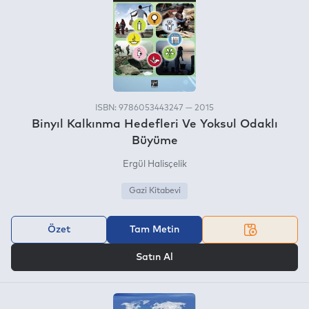
ISBN: 9786053443247 — 2015
Binyıl Kalkınma Hedefleri Ve Yoksul Odaklı
Büyüme
Ergül Halisçelik
Gazi Kitabevi
Özet
Tam Metin
VEYA
Satın Al