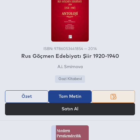
ISBN: 9786053441854 — 2014
Rus Göçmen Edebiyatı Şiir 1920-1940
A.i. Smirnova
Gazi Kitabevi
Özet
Tam Metin
VEYA
Satın Al