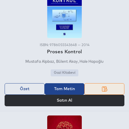
ISBN: 9786055543648 — 2014
Proses Kontrol
Mustafa Alpbaz
Bülent Akay
Hale Hapoğlu
Gazi Kitabevi
Özet
Tam Metin
VEYA
Satın Al