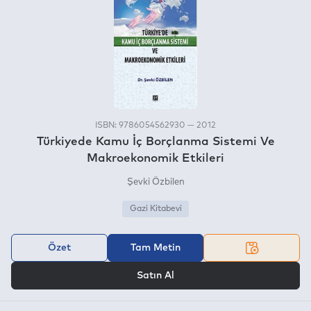
ISBN: 9786054562930 — 2012
Türkiyede Kamu İç Borçlanma Sistemi Ve
Makroekonomik Etkileri
Şevki Özbilen
Gazi Kitabevi
Özet
Tam Metin
VEYA
Satın Al