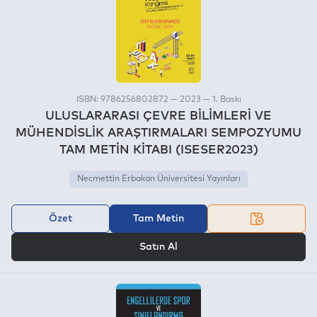
ISBN: 9786256802872 — 2023 — 1. Baskı
ULUSLARARASI ÇEVRE BİLİMLERİ VE
MÜHENDİSLİK ARAŞTIRMALARI SEMPOZYUMU
TAM METİN KİTABI (ISESER2023)
Necmettin Erbakan Üniversitesi Yayınları
Özet
Tam Metin
VEYA
Satın Al