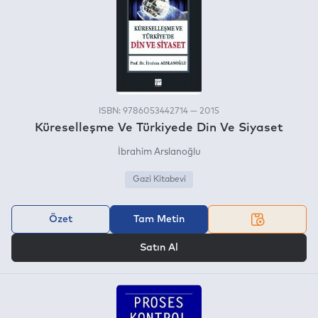
ISBN: 9786053442714 — 2015
Küreselleşme Ve Türkiyede Din Ve Siyaset
İbrahim Arslanoğlu
Gazi Kitabevi
Özet
Tam Metin
VEYA
Satın Al