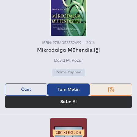
ISBN: 9786053552499 — 2014
Mikrodalga Mühendisliği
David M. Pozar
Palme Yayınevi
Özet
Tam Metin
VEYA
Satın Al