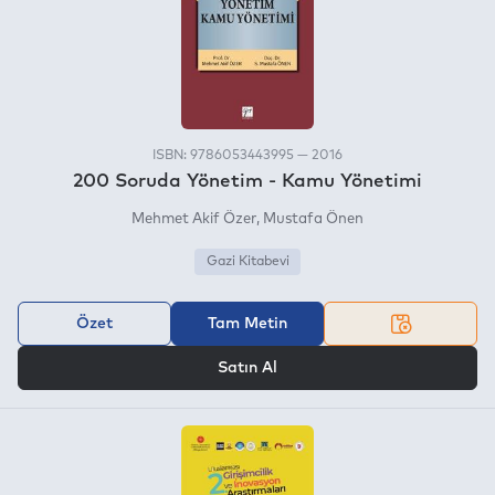
ISBN: 9786053443995 — 2016
200 Soruda Yönetim - Kamu Yönetimi
Mehmet Akif Özer
Mustafa Önen
Gazi Kitabevi
Özet
Tam Metin
VEYA
Satın Al