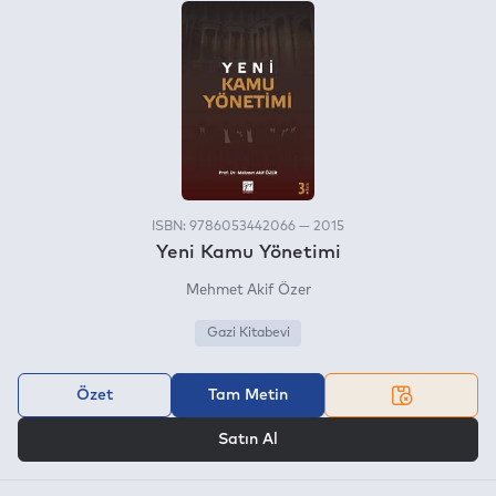
ISBN: 9786053442066 — 2015
Yeni Kamu Yönetimi
Mehmet Akif Özer
Gazi Kitabevi
Özet
Tam Metin
VEYA
Satın Al