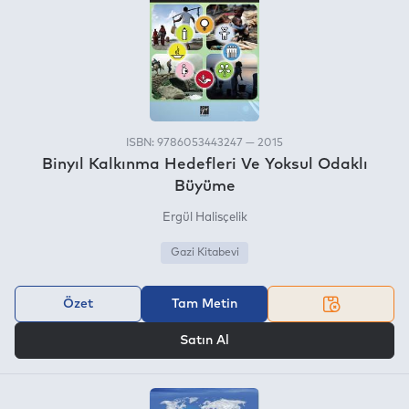
ISBN: 9786053443247 — 2015
Binyıl Kalkınma Hedefleri Ve Yoksul Odaklı
Büyüme
Ergül Halisçelik
Gazi Kitabevi
Özet
Tam Metin
VEYA
Satın Al