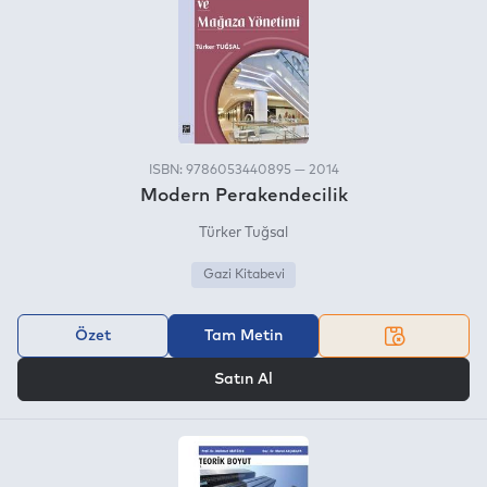
ISBN: 9786053440895 — 2014
Modern Perakendecilik
Türker Tuğsal
Gazi Kitabevi
Özet
Tam Metin
VEYA
Satın Al