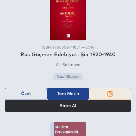
ISBN: 9786053441854 — 2014
Rus Göçmen Edebiyatı Şiir 1920-1940
A.i. Smirnova
Gazi Kitabevi
Özet
Tam Metin
VEYA
Satın Al