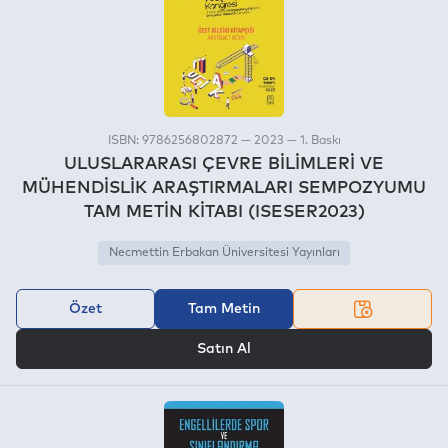
ISBN: 9786256802872 — 2023 — 1. Baskı
ULUSLARARASI ÇEVRE BİLİMLERİ VE
MÜHENDİSLİK ARAŞTIRMALARI SEMPOZYUMU
TAM METİN KİTABI (ISESER2023)
Necmettin Erbakan Üniversitesi Yayınları
Özet
Tam Metin
VEYA
Satın Al