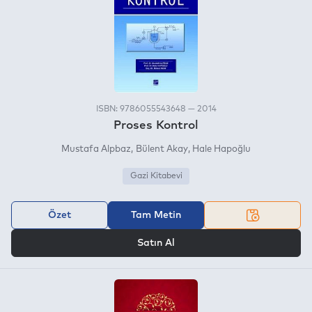
ISBN: 9786055543648 — 2014
Proses Kontrol
Mustafa Alpbaz
Bülent Akay
Hale Hapoğlu
Gazi Kitabevi
Özet
Tam Metin
VEYA
Satın Al