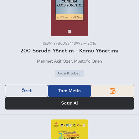
ISBN: 9786053443995 — 2016
200 Soruda Yönetim - Kamu Yönetimi
Mehmet Akif Özer
Mustafa Önen
Gazi Kitabevi
Özet
Tam Metin
VEYA
Satın Al