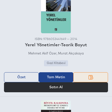
ISBN: 9786053441649 — 2014
Yerel Yönetimler-Teorik Boyut
Mehmet Akif Özer
Murat Akçakaya
Gazi Kitabevi
Özet
Tam Metin
VEYA
Satın Al