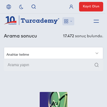
Kayıt Olun
Üye Girişi
Hakkımızda
Arama sonucu
17.472
sonuç bulundu.
Referanslarımız
×
Uzaktan Erişim
Ara
Nasıl Erişirim
Anlaşmalı Yayınevleri
İletişim