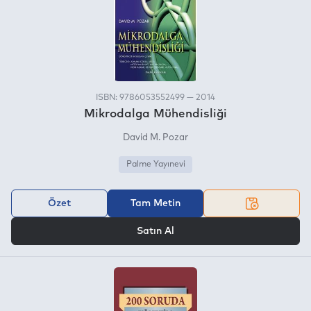
ISBN: 9786053552499 — 2014
Mikrodalga Mühendisliği
David M. Pozar
Palme Yayınevi
Özet
Tam Metin
VEYA
Satın Al