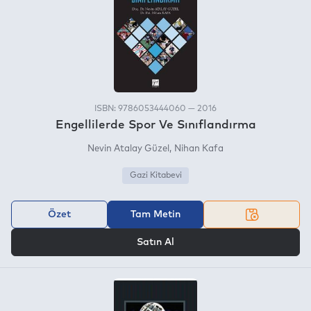
ISBN: 9786053444060 — 2016
Engellilerde Spor Ve Sınıflandırma
Nevin Atalay Güzel
Nihan Kafa
Gazi Kitabevi
Özet
Tam Metin
VEYA
Satın Al