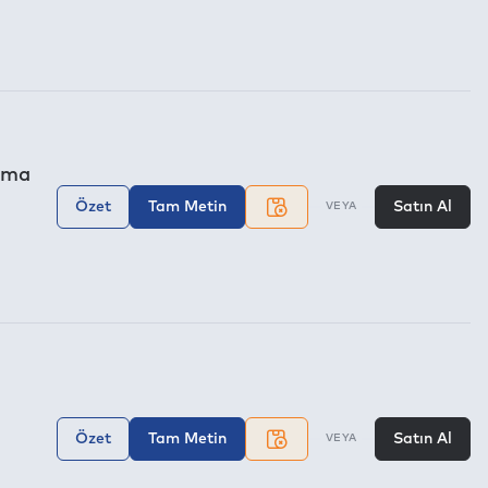
ışma
Özet
Tam Metin
Satın Al
VEYA
Özet
Tam Metin
Satın Al
VEYA