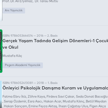
Prof. Dr. Ali Eryılmaz
Dr. Tansu Mutlu
Anı Yayıncılık
ISBN: 9786053644514 — 2016 — 2. Baskı
Gerçek Yaşam Tadında Gelişim Dönemleri-1 Çocu
ve Okul
Mustafa Kılıç
Pegem Akademi Yayıncılık
ISBN: 9786052413081 — 2018 — 1. Baskı
Önleyici Psikolojik Danışma Kuram ve Uygulamala
Fatma Ebru İkiz
Zöhre Kaya
Firdevs Savi Çakar
Seda Donat Bacıoğlu
Serap Özdemir
Esra Asıcı
Hakan Acar
Mustafa Kılınç
Betül Meydan
Hakan Sarıçam
Emine Feyza Aktaş
İhsan Çağatay Ulus
Figen Akça