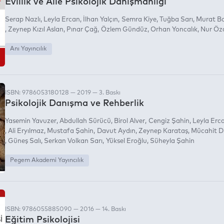
Evlilik ve Aile Psikolojik Danışmanlığı
Serap Nazlı
Leyla Ercan
İlhan Yalçın
Semra Kiye
Tuğba Sarı
Murat B
Zeynep Kızıl Aslan
Pınar Çağ
Özlem Gündüz
Orhan Yoncalık
Nur Öz
Anı Yayıncılık
ISBN: 9786053180128 — 2019 — 3. Baskı
Psikolojik Danışma ve Rehberlik
Yasemin Yavuzer
Abdullah Sürücü
Birol Alver
Cengiz Şahin
Leyla Erc
Ali Eryılmaz
Mustafa Şahin
Davut Aydın
Zeynep Karataş
Mücahit D
Güneş Salı
Serkan Volkan Sarı
Yüksel Eroğlu
Süheyla Şahin
(3)
Pegem Akademi Yayıncılık
ISBN: 9786055885090 — 2016 — 14. Baskı
Eğitim Psikolojisi