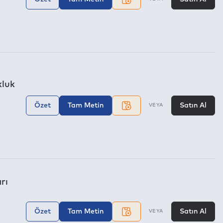
kluk
Özet
Tam Metin
Satın Al
VEYA
rı
Özet
Tam Metin
Satın Al
VEYA