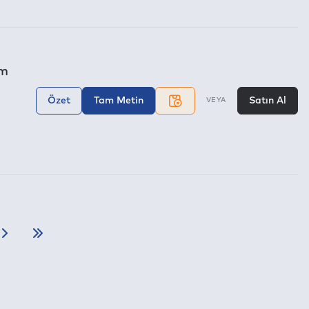
am
Özet
Tam Metin
Satın Al
VEYA