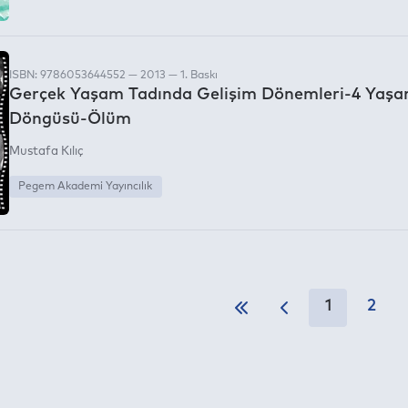
ISBN: 9786053644552 — 2013 — 1. Baskı
Gerçek Yaşam Tadında Gelişim Dönemleri-4 Yaş
Döngüsü-Ölüm
Mustafa Kılıç
Pegem Akademi Yayıncılık
1
2