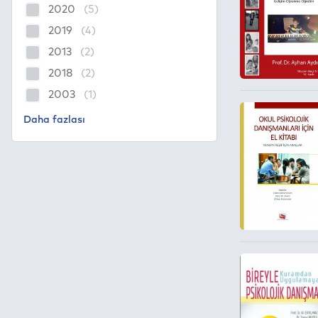
2020
(5)
2019
(4)
2013
(2)
2018
(2)
2003
(1)
2009
2014
2015
(1)
(1)
(1)