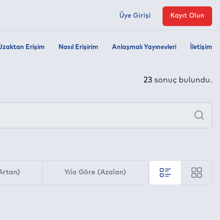
Üye Girişi
Kayıt Olun
Uzaktan Erişim
Nasıl Erişirim
Anlaşmalı Yayınevleri
İletişim
23
sonuç bulundu.
×
Ara
Artan)
Yıla Göre (Azalan)