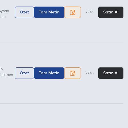
oysan
Özet
Tam Metin
Satın Al
VEYA
den
an
Özet
Tam Metin
Satın Al
VEYA
ilekmen