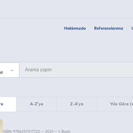
Hakkımızda
Referanslarımız
re
A-Z’ye
Z-A’ya
Yıla Göre (
ISBN: 9786257517720 — 2021 — 1. Baskı