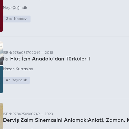
Neşe Çeğindir
Gazi Kitabevi
ISBN: 9786051702049 — 2018
İki Flüt İçin Anadolu'dan Türküler-I
Hazan Kurtaslan
Anı Yayıncılık
ISBN: 9786256960749 — 2023
Derviş Zaim Sinemasini Anlamak:Anlati, Zaman,