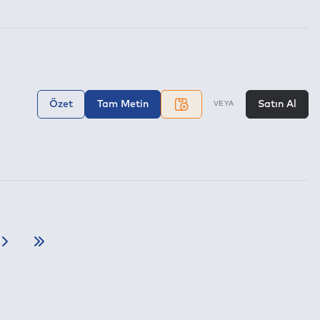
Özet
Tam Metin
Satın Al
VEYA