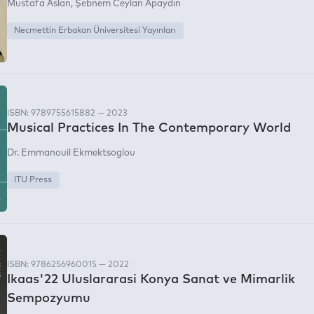
Mustafa Aslan
Şebnem Ceylan Apaydın
Necmettin Erbakan Üniversitesi Yayınları
ISBN: 9789755615882 — 2023
Musical Practices In The Contemporary World
Dr. Emmanouil Ekmektsoglou
ITU Press
ISBN: 9786256960015 — 2022
Ikaas'22 Uluslararasi Konya Sanat ve Mimarlik
Sempozyumu