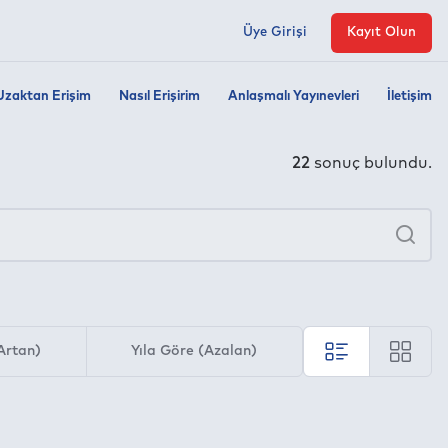
Üye Girişi
Kayıt Olun
Uzaktan Erişim
Nasıl Erişirim
Anlaşmalı Yayınevleri
İletişim
22
sonuç bulundu.
×
Ara
Artan)
Yıla Göre (Azalan)