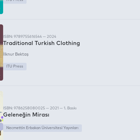
ITU Press
ISBN: 9789755616544 — 2024
Traditional Turkish Clothing
İlknur Bektaş
ITU Press
ISBN: 9786258080025 — 2021 — 1. Baskı
Geleneğin Mirası
Necmettin Erbakan Üniversitesi Yayınları