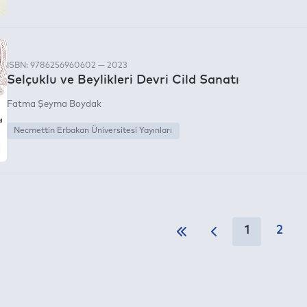
ISBN: 9786256960602 — 2023
Selçuklu ve Beylikleri Devri Cild Sanatı
Fatma Şeyma Boydak
Necmettin Erbakan Üniversitesi Yayınları
1
2